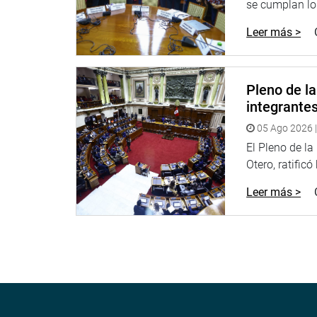
“El trabajo de prevención es clave para evitar ma
se cumplan los
intervención de Defensa Civil y construir infraest
Leer más >
REASENTAMIENTO DEL CPM MIRAVE EN ILABAY
El alcalde del distrito de Ilabaya, Juan Ordoñez M
Pleno de l
de Reasentamiento Poblacional del CPM Mirave,
integrante
Este plan se desarrolla en el marco de la Ley 29
alto riesgo no mitigable, y su reglamento establ
05 Ago 2026 |
El Pleno de l
La propuesta de reubicación incluye: Reabilitación
Otero, ratificó
construcción de equipamientos urbanos, como cole
Leer más >
“La reubicación de Mirave es una prioridad para b
futuros desastres,” aseguró Ordoñez Miranda.
AVANCES Y PROYECTOS
El representante del Ministerio de Vivienda, Jos
situación hídrica en Tacna, donde más de 12,000
áreas rurales.