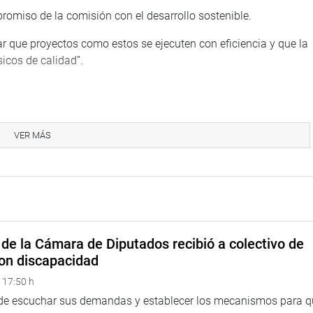
romiso de la comisión con el desarrollo sostenible.
 que proyectos como estos se ejecuten con eficiencia y que la
icos de calidad”.
paja, alertó sobre la calidad deficiente del agua en su
 de tratamiento, no está suficientemente equipada para ofrecer
VER MÁS
es permitidos de contaminación, afectando la salud de la
 un proyecto de mejoramiento del abastecimiento de agua por
un suministro de calidad.
de la Cámara de Diputados recibió a colectivo de
ayor atención en materia de prevención de desastres y
on discapacidad
urgencia de estar preparados ante fenómenos climáticos
 17:50 h
 de escuchar sus demandas y establecer los mecanismos para 