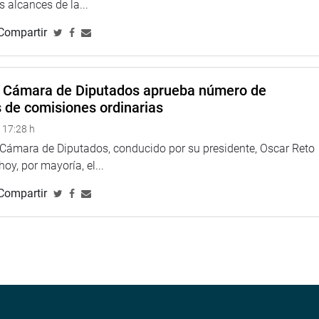
yores impactos en nuestra región. Necesitamos fortalecer la
 alcances de la...
ructura resistente,”* señaló Kenny Menéndez.
Compartir
A
iranda, presentó un informe sobre la situación actual del Plan
a Cámara de Diputados aprueba número de
 ubicado en Pampa Mesa Grande 1.
s de comisiones ordinarias
869, que regula el reasentamiento poblacional en zonas de muy
ecido en el Decreto Supremo Nº 142-2021-PCM.
 17:28 h
a Cámara de Diputados, conducido por su presidente, Oscar Reto
 urbana, proyectos de inversión para servicios básicos,
 hoy, por mayoría, el...
gios, centros de salud, mercado vecinal, comisaría e iglesia.
Compartir
rindar condiciones de vida dignas y proteger a la población de
é María Chipana Mercado, presentó un panorama sobre la
 personas carecen de acceso a agua potable, principalmente en