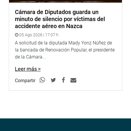
“La iniciativa permitirá fortalecer el control
gubernamental, al contar con aproximadamente 300
Cámara de Diputados guarda un
servidores públicos especializados, formados y
minuto de silencio por víctimas del
comprometidos con el cumplimiento de las metas y
accidente aéreo en Nazca
objetivos institucionales de la Contraloría”, sostuvo
05 Ago 2026 | 17:07 h
Vergara.
A solicitud de la diputada Mady Yonz Núñez de
OFICINA DE COMUNICACIONES E IMAGEN
la bancada de Renovación Popular, el presidente
INSTITUCIONAL
de la Cámara...
Leer más >
Compartir