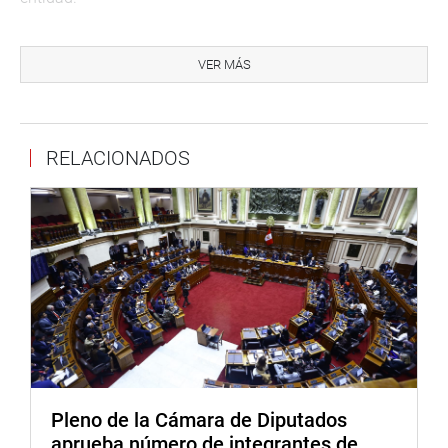
El parlamentario pidió la intervención inmediata del
Gobierno Regional de Tumbes, a fin de que sus
VER MÁS
representantes sean convocados, incluso de grado o
fuerza, para que comparezcan ante la comisión y brinden
las aclaraciones correspondientes.
RELACIONADOS
“Tumbes no es la excepción. Lamentablemente, se han
realizado allanamientos a funcionarios del gobierno
regional por presuntos actos de corrupción. Entre los
involucrados figuran familiares, asesores y directores
regionales”, precisó Ventura Ángel.
Por su parte, el congresista Juan Burgos Oliveros (PP)
planteó que también se incluya al Gobierno Regional de
La Libertad, debido a graves denuncias de irregularidades
en contratos del corredor vial de La Libertad, con elevados
presupuestos y presuntos favorecimientos a
Pleno de la Cámara de Diputados
determinadas empresas vinculadas al gobernador
aprueba número de integrantes de