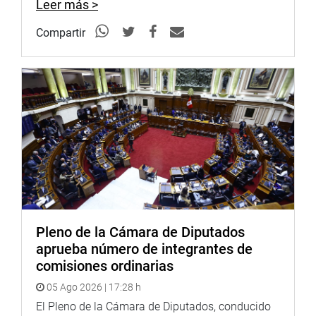
Leer más >
parlamentarios para que el titular de la PCM asista al
grupo de trabajo para que explique la ineficiencia del
Compartir
gobierno regional y provincial que no gastan ni el 5 % de
su presupuesto.
OFICINA DE COMUNICACIONES E IMAGEN
INSTITUCIONAL
Pleno de la Cámara de Diputados
aprueba número de integrantes de
comisiones ordinarias
05 Ago 2026 | 17:28 h
El Pleno de la Cámara de Diputados, conducido