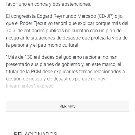
favor, uno en contra y dos abstenciones.
El congresista Edgard Reymundo Mercado (CD-JP) dijo
que el Poder Ejecutivo tendrá que explicar porque más del
70 % de entidades públicas no cuentan con un plan de
riesgo ante situaciones de desastre que proteja la vida de
la persona y el patrimonio cultural.
“Más de 130 entidades del gobierno nacional no han
presentado sus planes de gobierno y, en este marco, el
titular de la PCM debe explicar los temas relacionados a
gestión de riesgo y de desastres porque no hay
lineamientos”, expresó.
El legislador Jorge Marticorena Mendoza (PB) consideró
que también se invite al presidente de la Asamblea
VER MÁS
Nacional de Gobiernos Regionales (ANGR) a fin de
constatar la información dada por el contralor de la
República en el que alertó que más del 70 % de las
RELACIONADOS
entidades no cuentan con planes de prevención y