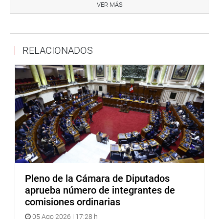
congresistas presentes, José Jerí respondió a las
VER MÁS
mismas; no obstante, Elvis Vergara sostuvo que “tenemos
nosotros todo un procedimiento por delante que cumplir,
y todo aspecto que no haya sido respondido el día de hoy,
RELACIONADOS
podrá (Jerí Oré) realizarlo por escrito a la comisión”.
Pleno de la Cámara de Diputados
aprueba número de integrantes de
comisiones ordinarias
05 Ago 2026 | 17:28 h