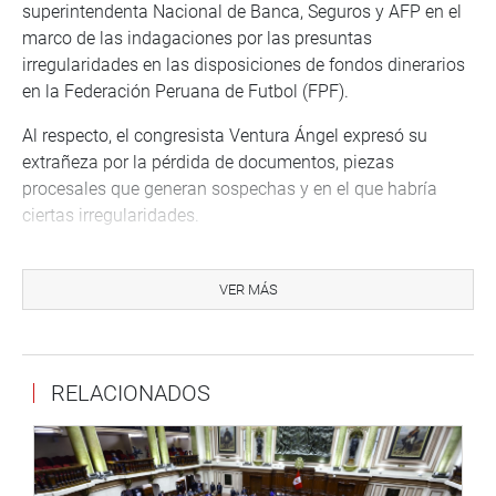
superintendenta Nacional de Banca, Seguros y AFP en el
marco de las indagaciones por las presuntas
irregularidades en las disposiciones de fondos dinerarios
en la Federación Peruana de Futbol (FPF).
Al respecto, el congresista Ventura Ángel expresó su
extrañeza por la pérdida de documentos, piezas
procesales que generan sospechas y en el que habría
ciertas irregularidades.
“Desde la comisión vamos a seguir con las
investigaciones hasta llegar a la verdad. Dejamos claro
VER MÁS
que nosotros no emitimos sentencia, nuestra función es
fiscalizar, indagar sobre hechos presuntamente
irregulares”, expresó.
RELACIONADOS
También hizo su presentación Lidia Violeta Asencios
Trujillo, rectora de la Universidad de Educación Enrique
Guzmán y Valle, en el marco de las investigaciones por
las presuntas irregularidades en la obtención de grados