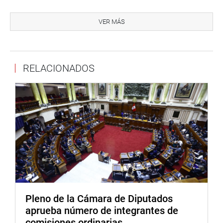
A ello se sumó la preocupación por la falta de trabajos de
prevención frente al fenómeno “El Niño”, los proyectos en
VER MÁS
favor de los agricultores y la poca de atención a las
decenas de obras inconclusas que se tienen en la región.
Así lo dieron a conocer luego de la exposición de la
RELACIONADOS
ministra de Desarrollo Agrario y Riego, Jennifer Contreras
Álvarez y la titular de Vivienda, Construcción y
Saneamiento, Hania Pérez de Cuellar Lubienska, quienes
participaron de manera presencial en la sesión, e
informaron -de acuerdo a sus competencias-, sobre las
medidas en el sector agrario frente al fenómeno “El Niño”,
la situación de las bocatomas en rehabilitación y
alcantarillado, la prestación en los servicios de
saneamiento en el ámbito urbano y la problemática y
mejoramiento en las instalaciones de agua potable y
desagüe.
Pleno de la Cámara de Diputados
aprueba número de integrantes de
Al respecto el titular del grupo legislativo, planteó también
comisiones ordinarias