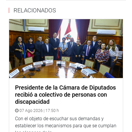
la ley, como la conducción de grado o fuerza de los
RELACIONADOS
funcionarios públicos y personas involucradas en los
hechos de materia de investigación y allanamientos e
incautaciones que guardan relación con el objeto de la
investigación.
“No hablamos de simples trámites administrativos,
hablamos de obras de salud que no funcionan, carreteras
inconclusas, presupuestos sobredimensionados y
posibles redes de corrupción que deben ser investigadas
con rigor y transparencia”, puntualizó Orué Medina.
OFICINA DE COMUNICACIONES E IMAGEN
Presidente de la Cámara de Diputados
INSTITUCIONAL
recibió a colectivo de personas con
discapacidad
07 Ago 2026 | 17:50 h
Con el objeto de escuchar sus demandas y
establecer los mecanismos para que se cumplan