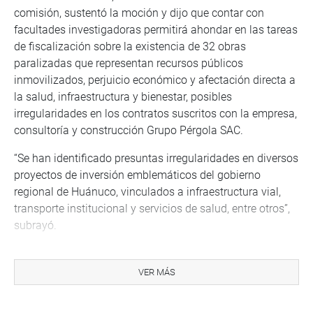
comisión, sustentó la moción y dijo que contar con
facultades investigadoras permitirá ahondar en las tareas
de fiscalización sobre la existencia de 32 obras
paralizadas que representan recursos públicos
inmovilizados, perjuicio económico y afectación directa a
la salud, infraestructura y bienestar, posibles
irregularidades en los contratos suscritos con la empresa,
consultoría y construcción Grupo Pérgola SAC.
“Se han identificado presuntas irregularidades en diversos
proyectos de inversión emblemáticos del gobierno
regional de Huánuco, vinculados a infraestructura vial,
transporte institucional y servicios de salud, entre otros”,
subrayó.
Orué Medina explicó que el pedido de facultades le
permitirá a la Comisión de Fiscalización y Contraloría
VER MÁS
realizar los requerimientos para la comparecencia de
investigados, utilizando para ello los apercebimientos de