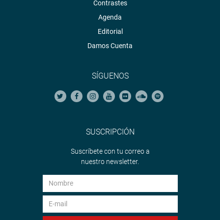
Contrastes
Agenda
El congresista Marcos Pichilingue Gómez (FP) sostuvo
que también tenía, entre otros temas, que responder por
Editorial
obras paralizadas, y pidió que lo convoquen nuevamente
Damos Cuenta
para que rinda cuenta de su administración.
La congresista Rosario Paredes (AP), quien reemplaza al
SÍGUENOS
titular de la comisión, Héctor Maquera Chávez (UPP), dijo
que se informará sobre las medidas que se podrán
adoptar para afrontar lo que consideró un desacato.
Finalmente, en representación del Fondo Nacional de
SUSCRIPCIÓN
Financiamiento de la Actividad Empresarial del Estado
Suscríbete con tu correo a
(Fonafe), se presentó Consuelo Calderón, ejecutiva de
nuestro newsletter.
empresas en liquidación de la institución.
En torno a la situación de los trabajadores cesados de la
liquidada Empresa Minera del Centro del Perú (Centromin
Perú), afirmó que Fonafe no tiene responsabilidad frente a
las obligaciones, sino el juez es quien decide sobre la