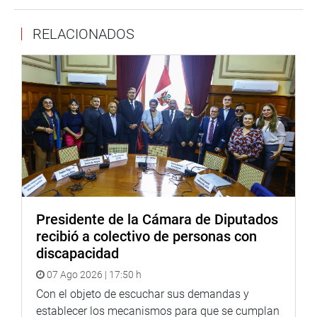
En representación del ministro, se presentó la directora
RELACIONADOS
general de Gestión de Residuos Sólidos del Ministerio del
Ambiente, Sonia Araníbar Tapia, quien indicó que tiene un
programa de inversiones por endeudamiento, en primera
etapa, que comprende a 31 ciudades a nivel nacional.
Asimismo, aseveró que ya están trabajando una segunda,
que comprende el cierre y la recuperación de botaderos en
las 31 ciudades.
También, Luis Sáenz Jara, responsable de la Unidad
Ejecutora indicó que están en ejecución 23 proyectos por
Presidente de la Cámara de Diputados
endeudamiento para el manejo integral de los residuos
recibió a colectivo de personas con
sólidos, con el BID y el Yica, que ya se encuentran
discapacidad
concluidos, dentro de los cuales se encuentra el de
Tambopata en Puerto Maldonado.
07 Ago 2026 | 17:50 h
Con el objeto de escuchar sus demandas y
Afirmó que, en Tambopata, el proyecto beneficiará a una
establecer los mecanismos para que se cumplan
población de 114 mil habitantes por un periodo de diez