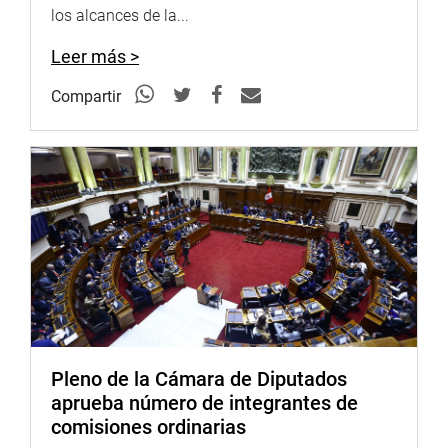
los alcances de la...
años, que es lo que dura un relleno sanitario.
Leer más >
Indicó que todo el proyecto implica una inversión de 18
millones de dólares, al tiempo de entregar detalles de los
Compartir
proyectos a la comisión, entre ellos que serán entregados
a las municipalidades, para que los manejen, operen y le
den el mantenimiento correspondiente.
Por su lado, el alcalde de Tambopata, Francisco Keler
Rengifo Khan, descartó un mal manejo de los residuos
sólidos.
Por su parte, el congresista Alexander Lozano Inostroza
(UPP), quien solicitó la presencia del ministro, afirmó que
su pedido fue en función de la demanda de los habitantes
de Tambopata.
Pleno de la Cámara de Diputados
PROVIAS
aprueba número de integrantes de
Más adelante, participó en la sesión virtual, el director
comisiones ordinarias
ejecutivo del Proyecto Especial de Infraestructura de