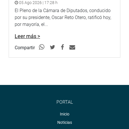
05 Ago 2026 | 17:28 h
Transporte Nacional (Provías Nacional), Luis Alberto Chan
El Pleno de la Cámara de Diputados, conducido
Cardoso, para informar sobre el estado del contrato de
por su presidente, Oscar Reto Otero, ratificó hoy,
servicio suscrito con el consorcio Alva-Aramsa, y el
por mayoría, el...
presunto incumplimiento de los plazos establecidos para
llevar a cabo el servicio de gestión, mejoramiento y
Leer más >
conservación vial en Puno.
Compartir
CARMEN DE LA LEGUA
El alcalde de Carmen de la Legua, Carlos Alfredo Cox
Palomino, no se presentó por tercera vez, lo que fue
motivo de crítica de parte de los congresistas.
El burgomaestre señaló en una carta que no concurría por
“motivos estrictamente personales”.
PORTAL
El tema que se tenía previsto tratar es sobre presuntas
Inicio
irregularidades relacionadas a los aportes de beneficios
sociales de los trabajadores de la Municipalidad Distrital
Noticias
de Carmen de la Legua-Reynoso.