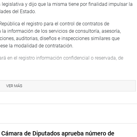
va legislativa y dijo que la misma tiene por finalidad impulsar la
dades del Estado.
República el registro para el control de contratos de
 la información de los servicios de consultoría, asesoría,
aciones, auditorias, diseños e inspecciones similares que
fuese la modalidad de contratación.
rá en el registro información confidencial o reservada, de
.
ligación de «crear, administrar, dar acceso y capacitar al
o, publicarlo en su portal web institucional y supervisar y
VER MÁS
e consultorías en el Estado».
inistración pública –a través del responsable del portal de
cargadas de actualizar el registro, y se dispone que el
isión de Fiscalización sobre sus acciones de control respecto
a Cámara de Diputados aprueba número de