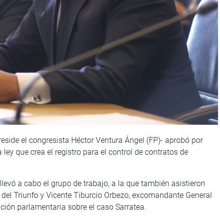
reside el congresista Héctor Ventura Ángel (FP)- aprobó por
ey que crea el registro para el control de contratos de
 llevó a cabo el grupo de trabajo, a la que también asistieron
a del Triunfo y Vicente Tiburcio Orbezo, excomandante General
ación parlamentaria sobre el caso Sarratea.