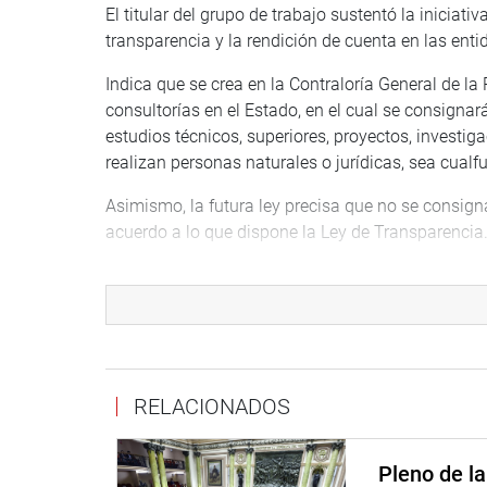
El titular del grupo de trabajo sustentó la iniciati
transparencia y la rendición de cuenta en las enti
Indica que se crea en la Contraloría General de la 
consultorías en el Estado, en el cual se consignará
estudios técnicos, superiores, proyectos, investig
realizan personas naturales o jurídicas, sea cual
Asimismo, la futura ley precisa que no se consigna
acuerdo a lo que dispone la Ley de Transparencia
La Contraloría General de la Repúbica tendrá la ob
personal responsable de alimentar el registro cread
controlar el registro para el control de contratos d
Ventura Ángel, agregó que las entidades de la adm
transparencia o quien haga sus veces- serán las en
RELACIONADOS
contralor deberá informar anualmente ante la Com
de las consultorías del Estado.
Pleno de l