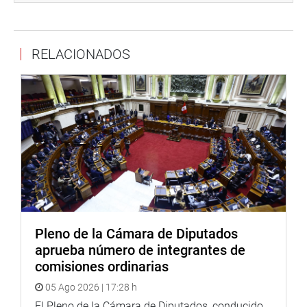
Formativas no fue fruto de una decisión de la actual
Mesa Directiva, sino de un procedimiento legislativo
formal que comenzó con la presentación de un Proyecto
RELACIONADOS
de Resolución Legislativa y que luego se concretó con la
aprobación y publicación del referido dispositivo legal.
Indicó que el Centro tiene como principal responsabilidad
organizar y supervisar las prácticas preprofesionales y
profesionales en el Congreso, con el fin de fortalecer la
formación de los jóvenes en el ámbito legislativo.
El oficial mayor también resaltó que Yesenia Lozano
cumple con los requisitos legales para ejercer ese cargo,
como su título profesional universitario registrado en
Sunedu y su maestría en el Centro de Altos Estudios
Pleno de la Cámara de Diputados
Nacionales (CAEN). Además, Lozano posee más de cinco
aprueba número de integrantes de
años de experiencia laboral en el Congreso, un requisito
comisiones ordinarias
indispensable para ocupar el puesto.
05 Ago 2026 | 17:28 h
En tanto, Yesenia Lozano detalló las funciones y objetivos
El Pleno de la Cámara de Diputados, conducido