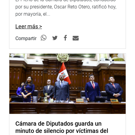
del Centro de Modalidades Formativas, los cuales
por su presidente, Oscar Reto Otero, ratificó hoy,
incluyen la planificación y supervisión de las prácticas
por mayoría, el...
preprofesionales y profesionales dentro del Congreso.
Leer más >
La funcionaria destacó que el proyecto ha contado con la
continuidad y el respaldo de los últimos tres presidentes
Compartir
del Congreso y se encuentra alineado con el marco
normativo vigente. Además, enfatizó el compromiso del
Centro con la transparencia y con la calidad en la
formación de los estudiantes y egresados universitarios,
fundamentales para la capacitación del futuro liderazgo
legislativo.
OFICINA DE COMUNICACIONES E IMAGEN
INSTITUCIONAL
Cámara de Diputados guarda un
minuto de silencio por víctimas del