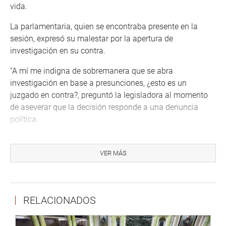
vida.
La parlamentaria, quien se encontraba presente en la
sesión, expresó su malestar por la apertura de
investigación en su contra.
“A mí me indigna de sobremanera que se abra
investigación en base a presunciones, ¿esto es un
juzgado en contra?, preguntó la legisladora al momento
de aseverar que la decisión responde a una denuncia
política.
Al momento de la votación, la parlamentaria se retiró de
la sala, no sin antes expresar su rechazo por esa decisión.
VER MÁS
“Tomaré las acciones necesarias porque lo más sagrado
que tiene un político es su prestigio”, dijo Cuadros Candia.
Por unanimidad, Rambién fue aprobado el informe de
RELACIONADOS
calificación respecto del caso del congresista Clayton
Flavio Galvan Vento (FP), el cual concluye que existen