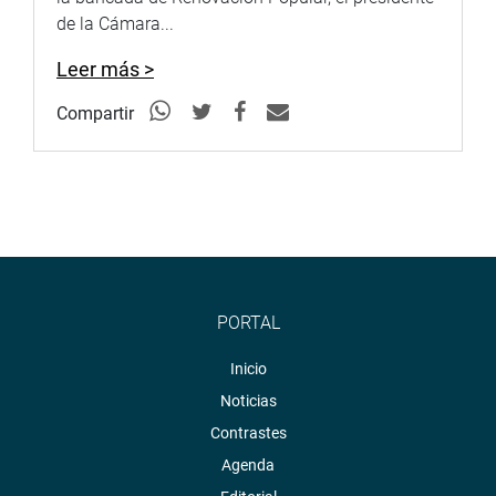
diciembre del 2024, y en el cual se determinó que el
de la Cámara...
congresista Doroteo Carbajo habría recortado la
remuneración de una colaboradora.
Leer más >
OFICINA DE COMUNICACIONES E IMAGEN
Compartir
INSTITUCIONAL
PORTAL
Inicio
Noticias
Contrastes
Agenda