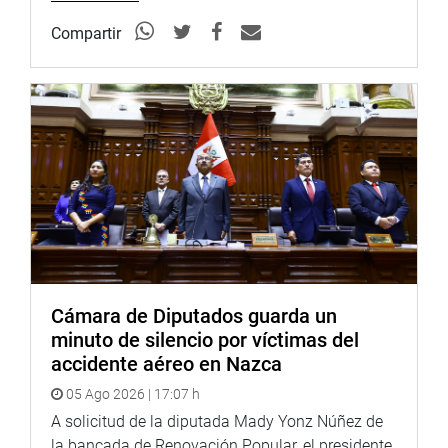
en esta vía parlamentaria, procederemos de manera
inmediata conforme a nuestras atribuciones y
Compartir
competencias”.
RECONSIDERACIÓN
La comisión también desestimó por mayoría (2 votos a
favor, 6 votos en contra y 2 abstenciones) la
reconsideración a la votación que aprobó recomendar al
Pleno del Congreso la sanción de suspensión en el
ejercicio del cargo y descuentos de sus haberes por 120
días legislatura el congresista Raúl Doroteo Carbajo (AP).
La reconsideración fue solicitada por el congresista Elvis
Cámara de Diputados guarda un
Vergara Mendoza (AP), y al no haber obtenido los 10
minuto de silencio por víctimas del
votos reglamentario a favor, el caso continúa su proceso.
accidente aéreo en Nazca
El informe final, recaído en el Expediente 171-2023-
05 Ago 2026 | 17:07 h
2024/CEP-CR, fue aprobado durante la vigésima séptima
A solicitud de la diputada Mady Yonz Núñez de
sesión ordinaria de la comisión, llevada a cabo el 2 de
la bancada de Renovación Popular, el presidente