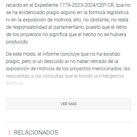
recaído en el Expediente 1779-2023-2024/CEP-CR, que no
se ha evidenciado plagio alguno en la formula legislativa
ni en la exposición de motivos; ello, no obstante, no resta
de responsabilidad al parlamentario, puesto que el retiro
de los proyectos no significa que el hecho no se hubiera
producido.
De este modo, el informe concluye que no ha existido
plagio, pero sí un descuido al no haber retirado de la
exposición de motivos de los proyectos mencionados, las
respuestas a las consultas que le brindó la inteligencia
artificial.
SIN COMPETENCIA
VER MÁS
Previamente, la presidencia de la comisión decidió que su
dirigida no puede formular denuncia de oficio contra el
congresista José Jerí Oré (SP) por estar involucrado en un
caso de presunto delito contra la libertad de sexual, ya
RELACIONADOS