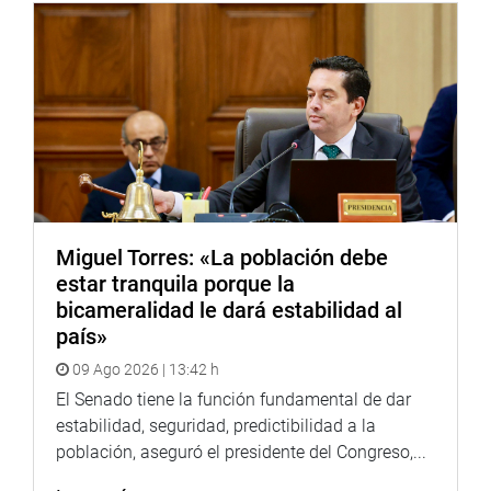
propios representantes.
Votaron a favor de la cuestión previa para realizar la
investigación de oficio los parlamentarios Rogelio
Canches, Daniel Mora, Mauricio Mulder, Mesías Guevara y
Carlos Tubino.
De otro lado, en la misma sesión fueron declaradas
improcedentes denuncias que habían sido planteadas por
personas naturales y representantes de entidades
Miguel Torres: «La población debe
deportivas y de agricultores, en diferentes casos, contra
estar tranquila porque la
los legisladores José Luna Gálvez (SN), Manuel Merino De
bicameralidad le dará estabilidad al
Lama (AP-FA) y Élard Melgar Valdez (FP). (JTR).
país»
09 Ago 2026 | 13:42 h
El Senado tiene la función fundamental de dar
estabilidad, seguridad, predictibilidad a la
PRENSA-CONGRESO
población, aseguró el presidente del Congreso,...