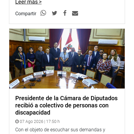
Puede encontrar más información en nuestra página web
Leer más >
y redes sociales.
Compartir
http://www.congreso.gob.pe/
Facebook:
https://www.facebook.com/congresoperu
Twitter:
https://twitter.com/congresoperu
Youtube:
http://www.youtube.com/congresoperu
Soundcloud:
https://soundcloud.com/radiocongreso
Presidente de la Cámara de Diputados
recibió a colectivo de personas con
discapacidad
07 Ago 2026 | 17:50 h
Con el objeto de escuchar sus demandas y