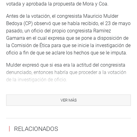
votada y aprobada la propuesta de Mora y Coa.
Antes de la votación, el congresista Mauricio Mulder
Bedoya (CP) observó que se había recibido, el 23 de mayo
pasado, un oficio del propio congresista Ramírez
Gamarra en el cual expresa que se pone a disposición de
la Comisión de Ética para que se inicie la investigación de
oficio a fin de que se aclare los hechos que se le imputa.
Mulder expresó que si esa era la actitud del congresista
denunciado, entonces habría que proceder a la votación
de la investigación de oficio.
El legislador Mesías Guevara Amasifuén (AP-FA) anotó
que, al iniciarse la investigación con la cual está de
VER MÁS
acuerdo el congresista Ramírez, se le haría un favor a él
mismo. Añadió que, además, se le “lavaría la cara” al
Congreso y sería una buena demostración de que el
RELACIONADOS
Congreso es el primer interesado en aclarar y establecer o
descartar denuncias que suele plantearse contra sus