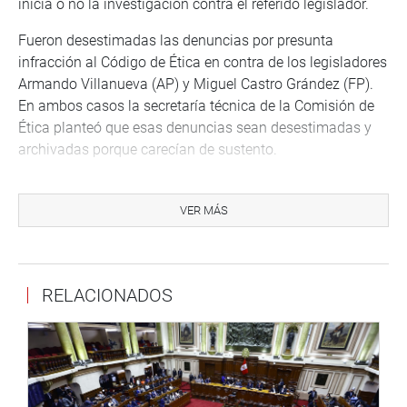
inicia o no la investigación contra el referido legislador.
Fueron desestimadas las denuncias por presunta
infracción al Código de Ética en contra de los legisladores
Armando Villanueva (AP) y Miguel Castro Grández (FP).
En ambos casos la secretaría técnica de la Comisión de
Ética planteó que esas denuncias sean desestimadas y
archivadas porque carecían de sustento.
En el caso del congresista Elías Rodríguez (CPA) -
denunciado por presunto plagio de varios proyectos de
VER MÁS
ley- el presidente de la Comisión de Ética informó que aùn
no concluye el plazo de investigación.
PRENSA CONGRESO
RELACIONADOS