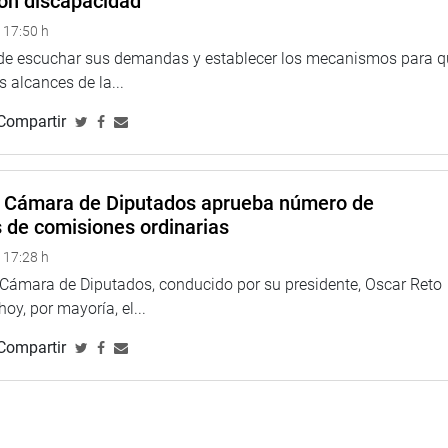
on discapacidad
graviantes en perjuicio de su colega José Cueto Aservi
 17:50 h
ulta pecuniaria equivalente a 15 días de su remuneración.
 de escuchar sus demandas y establecer los mecanismos para 
 alcances de la...
Compartir
a Cámara de Diputados aprueba número de
s de comisiones ordinarias
 17:28 h
a Cámara de Diputados, conducido por su presidente, Oscar Reto
 hoy, por mayoría, el...
Compartir