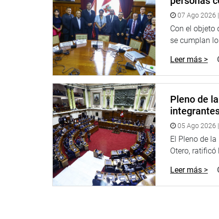
personas c
Ética al haber formulado declaraciones públicas a
07 Ago 2026 |
(Avanza País) y, por lo tanto, se le impuso una m
Con el objeto
OFICINA DE COMUNICACIONES
se cumplan los
Leer más >
Pleno de l
integrante
05 Ago 2026 |
El Pleno de l
Otero, ratificó
Leer más >