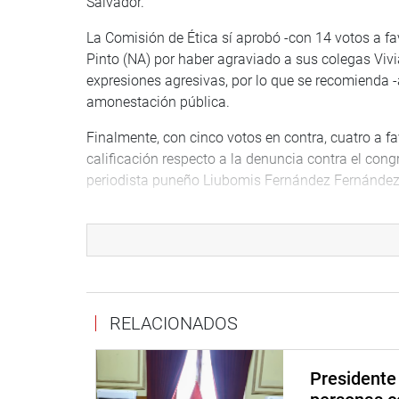
Salvador.
La Comisión de Ética sí aprobó -con 14 votos a fav
Pinto (NA) por haber agraviado a sus colegas Vivi
expresiones agresivas, por lo que se recomienda 
amonestación pública.
Finalmente, con cinco votos en contra, cuatro a fa
calificación respecto a la denuncia contra el con
periodista puneño Liubomis Fernández Fernández
El documento que fue desestimado advertía que Flo
por lo tanto, debería quedar suspendido del ejerci
de treinta días de legislatura.
La comisión reprogramó la audiencia de la denun
Cultura, Gisela Ortiz Perea, contra el congresista
RELACIONADOS
ética parlamentaria al acusarla que tuvo nexos c
Igualmente, los congresistas miembros de la comis
Presidente 
del expediente 003-2021-2022/CEP-CR que determin