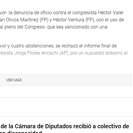
or- la denuncia de oficio contra el congresista Héctor Valer
an Olivos Martínez (FP) y Héctor Ventura (FP), con el uso de
-al pleno del Congreso- que sea sancionado con una
vor y cuatro abstenciones, se rechazó el informe final de
gresista Jorge Flores Ancachi (AP), por un supuesto soborno al
.
res Ancachi sí vulneró varios artículos del Código de Ética y,
cio de la función parlamentaria -sin goce de haber- por un plazo
VER MÁS
cia (012-2021-2022/CEP-CR) planteada por la ministra de
 Jorge Montoya Manrique (RP), por la presunta vulneración a la
on Sendero Luminoso cuando era estudiante universitaria.
ión no admitieron reconsiderar la votación del informe final
de la Cámara de Diputados recibió a colectivo de
ó que el legislador Héctor Valer Pinto vulneró el Código de