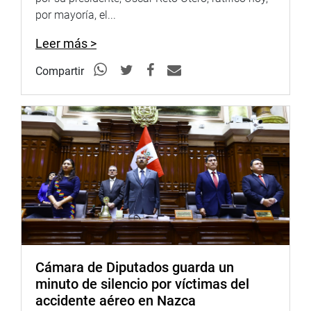
Portal:
http://www.congreso.gob.pe/
por mayoría, el...
Facebook:
https://goo.gl/s5t7XN
Leer más >
Twitter:
https://goo.gl/iMywRR
Compartir
YouTube:
https://goo.gl/VBXBNk
Radio:
goo.gl/hMwTg1
fotografia.congreso.gob.pe
Cámara de Diputados guarda un
minuto de silencio por víctimas del
accidente aéreo en Nazca