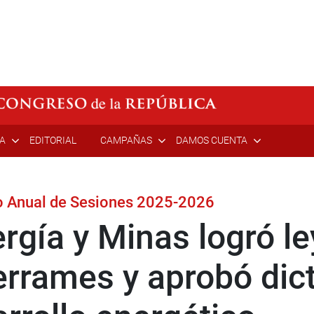
ÍA
EDITORIAL
CAMPAÑAS
DAMOS CUENTA
odo Anual de Sesiones 2025-2026
gía y Minas logró le
errames y aprobó di