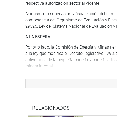
respectiva autorización sectorial vigente.
Asimismo, la supervisión y fiscalización del cump
competencia del Organismo de Evaluación y Fiscal
29325, Ley del Sistema Nacional de Evaluación y 
A LA ESPERA
Por otro lado, la Comisión de Energía y Minas ti
a la ley que modifica el Decreto Legislativo 1293, 
actividades de la pequeña minería y minería artes
minera integral.
Esta nace a raíz del dictamen recaído en los pr
y 12973/2025-CR, el cual fue aprobado en el Pleno
de la República el 19 de diciembre del presente a
DICTÁMENES
RELACIONADOS
Durante la presente legislatura, la citada comisi
de ley; de ellos, 4 se aprobaron por unanimidad y 