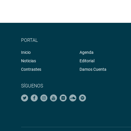
eléctricos.
SESIONES
En esta legislatura la Comisión de Energía y Minas
extraordinarias.
PORTAL
OFICINA DE COMUNICACIONES E IMAGEN INSTI
Inicio
Agenda
Noticias
Editorial
Contrastes
Damos Cuenta
SÍGUENOS