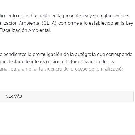
limiento de lo dispuesto en la presente ley y su reglamento es
ización Ambiental (OEFA), conforme a lo establecido en la Ley
Fiscalización Ambiental.
ene pendientes la promulgación de la autógrafa que corresponde
que declara de interés nacional la formalización de las
anal, para ampliar la vigencia del proceso de formalización
oyectos de ley 11871/2024- CR, 12727/2025-CR, 12871/2025-CR
, el pasado cuatro de diciembre. Fue remitió a la Presidencia
VER MÁS
ño y su plazo constitucional vence el 15 de enero de 2026.
ón aprobó un total de 9 dictámenes que congrega 22 proyectos
5 por mayoría.