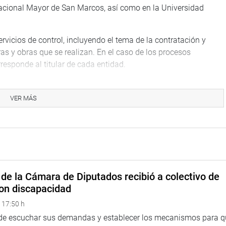
Nacional Mayor de San Marcos, así como en la Universidad
rvicios de control, incluyendo el tema de la contratación y
 y obras que se realizan. En el caso de los procesos
rresponde al titular de cada entidad.
 CORRUPCIÓN
VER MÁS
stionaron que no se vea ningún cambio favorable para los
aron que, si la Contraloría no denuncia irregularidades,
P) afirmó que hay un retroceso en la calidad educativa
ional San Luis Gonzaga de Ica. Sostuvo que, además, hay
ridades.
de la Cámara de Diputados recibió a colectivo de
on discapacidad
sos públicos. Ante los indicios de corrupción, aseguró que
 17:50 h
 porque no debe ampararse en la autonomía universitaria.
 de escuchar sus demandas y establecer los mecanismos para 
e a la Contraloría sobre el tema de las elecciones de