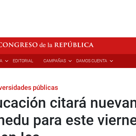
ÍA
EDITORIAL
CAMPAÑAS
DAMOS CUENTA
versidades públicas
cación citará nuevam
nedu para este viern