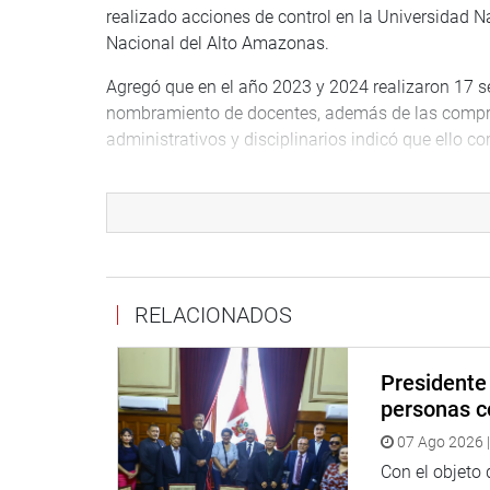
realizado acciones de control en la Universidad 
Nacional del Alto Amazonas.
Agregó que en el año 2023 y 2024 realizaron 17 se
nombramiento de docentes, además de las compras
administrativos y disciplinarios indicó que ello co
CONGRESISTAS EXIGEN DENUNCIAR ACTOS DE
Los integrantes de la Comisión de Educación cue
estudiantes universitarios, razón por la cual señal
entonces cualquiera de los congresistas lo hará.
RELACIONADOS
Al respecto, el congresista Jorge Marticorena (AP
universitaria como el caso de la Universidad Nac
tráfico de influencias para la designación de auto
Presidente 
personas c
Lamentó, asimismo, que se dé mal uso de los recur
07 Ago 2026 |
hay elementos suficientes para una intervención,
Con el objeto
El congresista Esdras Medina (RP) pidió un inform