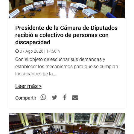
cargo a redacción, una referencia expresa a los institutos
pedagógicos y a las escuelas superiores de formación
artística.
Presidente de la Cámara de Diputados
Tras la intervención, Montalvo Cubas dispuso que la
recibió a colectivo de personas con
propuesta pase a cuarto intermedio para recoger las
discapacidad
observaciones formuladas y perfeccionar el texto.
07 Ago 2026 | 17:50 h
OFICINA DE COMUNICACIONES E IMAGEN
Con el objeto de escuchar sus demandas y
INSTITUCIONAL
establecer los mecanismos para que se cumplan
los alcances de la...
Leer más >
Compartir