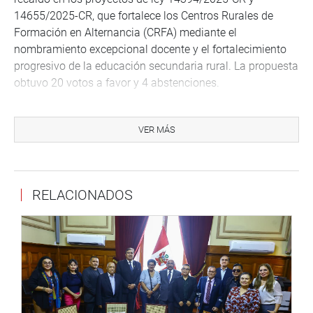
14655/2025-CR, que fortalece los Centros Rurales de
Formación en Alternancia (CRFA) mediante el
nombramiento excepcional docente y el fortalecimiento
progresivo de la educación secundaria rural. La propuesta
obtuvo 20 votos a favor y 4 abstenciones.
CUARTO INTERMEDIO
VER MÁS
La Comisión de Educación, Juventud y Deporte evaluó
también el dictamen recaído en los proyectos de ley
7076/2023-CR, 8483/2023-CR y 14652/2025-CR, que
autoriza la creación progresiva de plazas orgánicas de
RELACIONADOS
docentes y auxiliares de educación en la educación
básica, así como de plazas docentes y de gestión
pedagógica en institutos y escuelas de educación
superior comprendidos en la Ley 30512.
En medio del debate, el congresista Flavio Cruz Mamani
(grupo parlamentario Perú Libre) planteó incorporar, con