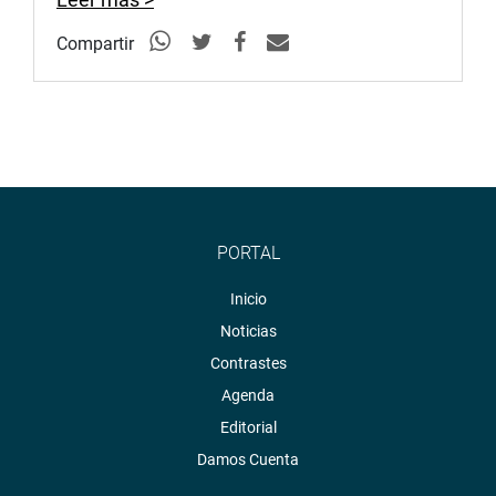
De igual forma, su colega Katy Ugarte Mamani (U y DP),
Compartir
sustentó el proyecto de ley N° 6855/2023-CR, ley que
modifica el numeral 4.2 del artículo 4 de la Ley 26549, Ley
de los Centros Educativos Privados, para que cuenten con
personal capacitado en primeros auxilios.
OFICINA DE COMUNICACIONES E IMAGEN
INSTITUCIONAL
PORTAL
Inicio
Noticias
Contrastes
Agenda
Editorial
Damos Cuenta