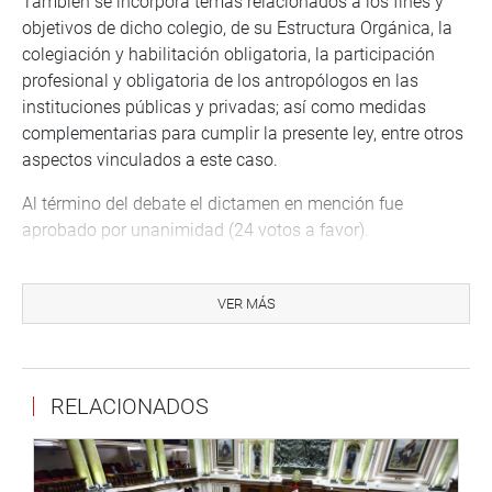
También se incorpora temas relacionados a los fines y
objetivos de dicho colegio, de su Estructura Orgánica, la
colegiación y habilitación obligatoria, la participación
profesional y obligatoria de los antropólogos en las
instituciones públicas y privadas; así como medidas
complementarias para cumplir la presente ley, entre otros
aspectos vinculados a este caso.
Al término del debate el dictamen en mención fue
aprobado por unanimidad (24 votos a favor).
Otra iniciativa aprobada por unanimidad (20 votos), fue el
predictamen recaído en el proyecto de Ley 6185/2023-CR,
VER MÁS
en virtud del cual se propone la Ley que declara de interés
nacional la creación de la Universidad Nacional Alto
Huallaga en la provincia de Tocache del departamento de
RELACIONADOS
San Martín, de autoría de la legisladora Karol Paredes
Fonseca (NA).
“Con una universidad se podrá contar con el potencial