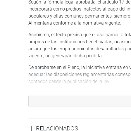
Según la fórmula legal aprobada, el artículo 17 de
incorporará como predios inafectos al pago del 
populares y ollas comunes permanentes, siempr
Alimentaria conforme a la normativa vigente.
Asimismo, el texto precisa que el uso parcial o tota
propios de las instituciones beneficiadas, ocasion
aclara que los emprendimientos desarrollados po
vigente, no generarán dicha pérdida.
De aprobarse en el Pleno, la iniciativa entraría en
adecuar las disposiciones reglamentarias corresp
contados desde la publicación de la ley.
Vale indicar que la propuesta reconoce el papel s
lucha contra la pobreza, la inseguridad alimentari
recuerda que el Estado peruano declaró de priorit
mediante la Ley 25307 y, posteriormente, reconoci
De acuerdo con el documento “Perú: Indicadores d
RELACIONADOS