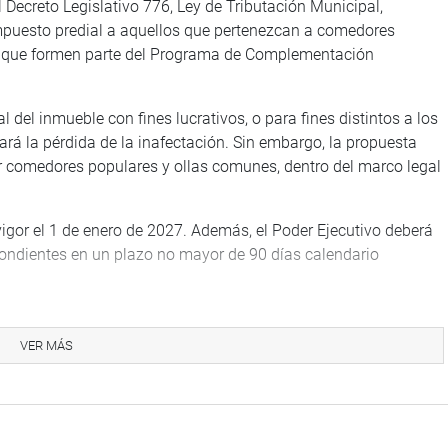
l Decreto Legislativo 776, Ley de Tributación Municipal,
impuesto predial a aquellos que pertenezcan a comedores
e que formen parte del Programa de Complementación
l del inmueble con fines lucrativos, o para fines distintos a los
ará la pérdida de la inafectación. Sin embargo, la propuesta
r comedores populares y ollas comunes, dentro del marco legal
 vigor el 1 de enero de 2027. Además, el Poder Ejecutivo deberá
ondientes en un plazo no mayor de 90 días calendario
ocial que cumplen las organizaciones sociales de base en la
a y la vulnerabilidad extrema. En esa línea, el dictamen
VER MÁS
ario interés nacional la labor de los comedores populares
ó a las ollas comunes a través de la Ley 31458.
e Gestión Municipal 2025”, al 31 de diciembre de 2024