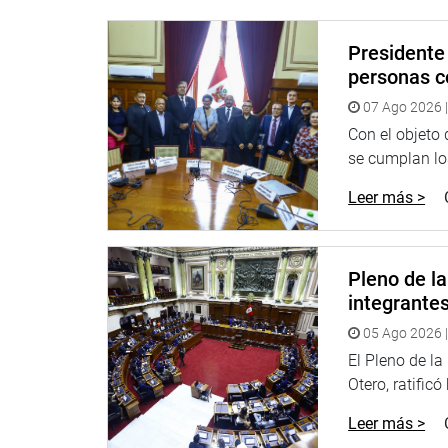
funcionaban en el país 13,826 comedores popular
diariamente a población vulnerable, entre ellos n
Presidente 
discapacidad y pacientes afectados por tuberculo
personas c
Por ello, el dictamen sostiene que la medida bene
07 Ago 2026 |
comunes permanentes que integran el Programa d
Con el objeto
de un millón de personas que reciben raciones dia
se cumplan los
REACTIVACIÓN DE LA PLANTA CONCENTRADORA
Leer más >
En otro momento, la Comisión de Economía aprobó,
5641/2023-CR, que declara de interés nacional la 
concentradora de Tiquillaca de la Universidad Nac
Pleno de l
integrante
La propuesta recibió 19 votos a favor, ningún voto
parlamentario busca promover acciones que permit
05 Ago 2026 |
eléctrica para la operación de dicha planta.
El Pleno de l
Otero, ratificó
El dictamen señala que la planta concentradora d
día, no opera desde hace más de 30 años por la falt
Leer más >
prácticas académicas de estudiantes de Ingeniería