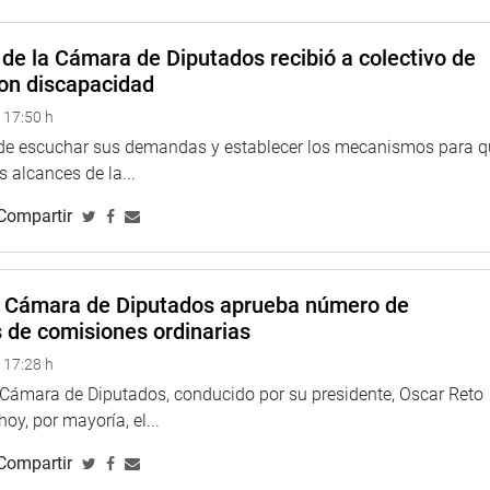
es y 4,991 ollas comunes. Estas organizaciones atienden
iños, adultos mayores, madres gestantes, personas con
de la Cámara de Diputados recibió a colectivo de
sis.
on discapacidad
ficiará directamente a los comedores populares y ollas
 17:50 h
e Complementación Alimentaria. Además, favorecerá a cerca
 de escuchar sus demandas y establecer los mecanismos para 
rias a bajo costo o de manera gratuita.
 alcances de la...
 DE TIQUILLACA
Compartir
 por mayoría, el dictamen recaído en el Proyecto de Ley N.°
reactivación y puesta en funcionamiento de la planta
ional del Altiplano, ubicada en el departamento de Puno.
a Cámara de Diputados aprueba número de
s de comisiones ordinarias
 en contra y una abstención. Con esta decisión, el grupo
an garantizar el suministro continuo y confiable de energía
 17:28 h
a Cámara de Diputados, conducido por su presidente, Oscar Reto
 hoy, por mayoría, el...
e Tiquillaca, con capacidad de tratamiento de 50 toneladas por
a de energía eléctrica trifásica. Esta situación afecta las
Compartir
 Metalúrgica, Minas, Geología y carreras afines.