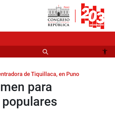
ntradora de Tiquillaca, en Puno
amen para
s populares