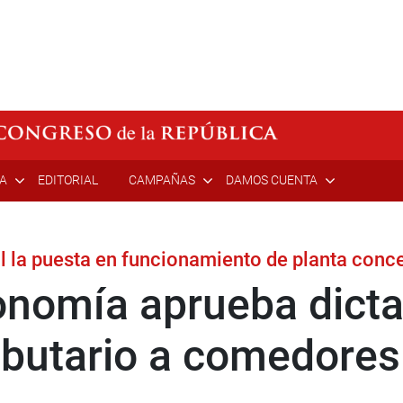
ÍA
EDITORIAL
CAMPAÑAS
DAMOS CUENTA
l la puesta en funcionamiento de planta conce
onomía aprueba dict
ributario a comedore