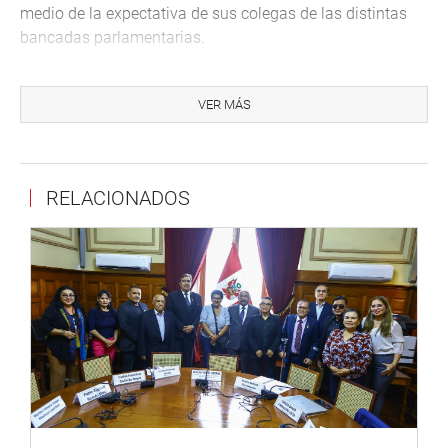
medio de la expectativa de sus colegas de las distintas
bancadas parlamentarias.
INSISTENCIAS APROBADAS
VER MÁS
Por mayoría de votos, la Comisión de Descentralización
rechazó las observaciones del Poder Ejecutivo e insistió
en aprobar la propuesta de ley que plantea el
fortalecimiento del Sistema Nacional de Gestión del
RELACIONADOS
Riesgo de Desastres así como la que declara de
carácter prioritario y preferente interés nacional la
creación del distrito de Sillangate (Cutervo, Cajamarca).
También se aprobó la insistencia para declarar de interés
nacional la creación del distrito El Tambo (Hualgayoc,
Cajamarca) y sancionó favorablemente los
predictámenes que aprueban medidas adicionales de
simplificación administrativa para las personas
vulnerables de la tercera edad y aquella que declara
de interés de necesidad pública e interés nacional