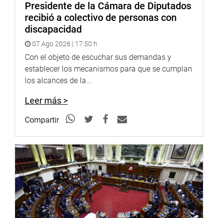
Presidente de la Cámara de Diputados
la implementación de una política de mejora de la calidad
recibió a colectivo de personas con
regulatoria, procedimientos, trámites y servicios
discapacidad
administrativos del Estado.
07 Ago 2026 | 17:50 h
El presidente de la Comisión de Descentralización del
Con el objeto de escuchar sus demandas y
Congreso informó que en la próxima sesión se presentará
establecer los mecanismos para que se cumplan
la presidenta del Consejo de Ministros, Mercedes Aráoz,
los alcances de la...
para que informe sobre el balance anual del proceso de
descentralización en el país. (JSR)
Leer más >
PRENSA CONGRESO
Compartir
7-03-18
Puede encontrar más información en nuestra página web
y redes sociales.http://www.congreso.gob.pe/Facebook:
https://www.facebook.com/congresodelarepublicadelperu?
fref=ts
Twitter:
https://twitter.com/congresoperu
Facebook:
https://goo.gl/s5t7XN