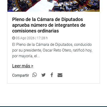
Twitter:
https://goo.gl/iMywRR
YouTube:
https://goo.gl/VBXBNk
Pleno de la Cámara de Diputados
http://www4.congreso.gob.pe/heraldo/index.asp
aprueba número de integrantes de
comisiones ordinarias
fotografia.congreso.gob.pe
05 Ago 2026 | 17:28 h
El Pleno de la Cámara de Diputados, conducido
por su presidente, Oscar Reto Otero, ratificó hoy,
por mayoría, el...
Leer más >
Compartir