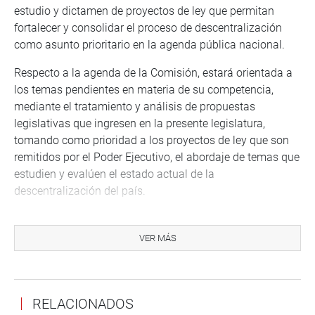
estudio y dictamen de proyectos de ley que permitan
fortalecer y consolidar el proceso de descentralización
como asunto prioritario en la agenda pública nacional.
Respecto a la agenda de la Comisión, estará orientada a
los temas pendientes en materia de su competencia,
mediante el tratamiento y análisis de propuestas
legislativas que ingresen en la presente legislatura,
tomando como prioridad a los proyectos de ley que son
remitidos por el Poder Ejecutivo, el abordaje de temas que
estudien y evalúen el estado actual de la
descentralización del país.
También el estudio y debate de las propuestas de los
congresistas dada la prioridad de avanzar en la real
VER MÁS
descentralización del país, tales como la
descentralización política, administrativa, fiscal, el
saneamiento territorial, la modernización y reforma del
RELACIONADOS
Estado.