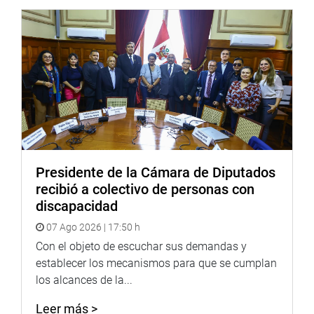
En el Plan de Trabajo también establece articular
lineamientos generales dictados por el Poder Ejecutivo
para mitigar el impacto de la propagación del COVID-19.
Entre las materias están ejercer el seguimiento de las
acciones adoptadas por el Poder Ejecutivo en las
gestiones desarrolladas por los Gobiernos Regionales y
Locales; realizar las gestiones necesarias, a fin de que los
sectores del Poder Ejecutivo, en coordinación con los
Gobiernos Regionales y Locales, fortalezcan y equipen los
Presidente de la Cámara de Diputados
servicios de salud (pruebas moleculares, test rápidos,
recibió a colectivo de personas con
respiradores artificiales, camas UCI, entre otros), como
discapacidad
una medida de prevención y respuesta a la pandemia del
07 Ago 2026 | 17:50 h
COVID-19.
Con el objeto de escuchar sus demandas y
También efectuar seguimiento de la adecuada
establecer los mecanismos para que se cumplan
implementación, así como del uso y destino de los
los alcances de la...
recursos otorgados a los Gobiernos Locales, a través del
Decreto de Urgencia 033-2020, que establece medidas
Leer más >