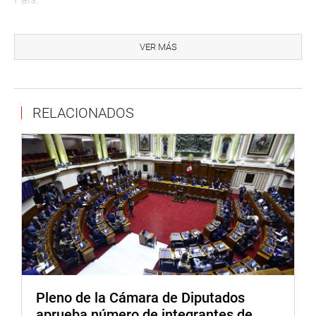
“Nuestros esfuerzos tuvieron resultados y el Consejo
Directivo aceptó que se desarrolle de forma exclusiva un
VER MÁS
Pleno temático a fin de abordar temas de saneamiento y
organización territorial, un hecho histórico y único que
quedará marcado en nuestra conciencia, pues hemos
RELACIONADOS
sido el único Congreso que priorizó acciones de
demarcación territorial básicos para el real desarrollo
social y económico del país”, señaló.
También dijo que realizó 5 audiencias descentralizadas
en las regiones del Callao en La Libertad y Yurimaguas en
Loreto. “En estas audiencias logramos dialogar con las
autoridades locales y la ciudadanía, a fin de conocer sus
necesidades y poder canalizarlas ante las entidades
públicas competentes para su atención”, dijo.
“Este informe señores congresistas, resume todo el
Pleno de la Cámara de Diputados
trabajo realizado durante este periodo 2025-2026, así
aprueba número de integrantes de