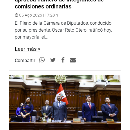
como los logros alcanzados gracias al compromiso y
comisiones ordinarias
voluntad política de sacar las cosas en adelante, más allá
05 Ago 2026 | 17:28 h
de las diferencias ideológicas que podamos tener”,
expresó la parlamentaria.
El Pleno de la Cámara de Diputados, conducido
por su presidente, Oscar Reto Otero, ratificó hoy,
Agregó que el día 2 de septiembre del 2025 logramos
por mayoría, el...
aprobar un plan de trabajo en el que consolidamos una
ruta a seguir para garantizar de forma eficiente el trabajo
Leer más >
legislativo.
Compartir
OFICINA DE COMUNICACIONES E IMAGEN
INSTITUCIONAL