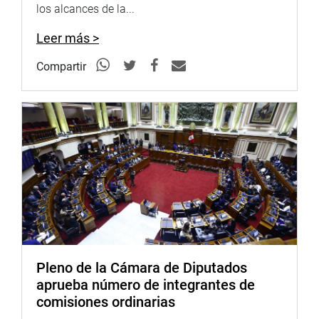
Preguntó por la labor de Devida y la vigilancia en
los alcances de la...
los aeropuertos del país debido a los casos de salida de
drogas a través de contenedores, violando todas las
Leer más >
normas de seguridad del caso.
Compartir
Asimismo, pidió que prosigan los Grupos de
trabajo de la comisión, entre ellos el de seguridad
ciudadana y que se invite a los responsables de los
sectores, a los rectores de las universidades (sobre la
posible infiltración de terroristas) y a los responsables del
COEN (Centro de Operación de Emergencia Nacional).
Octavio Salazar reveló que desde el año 2012 no
recibe ninguna respuesta del Ministerio de Educación a
un oficio en el que solicitó sobre la reincorporación de
trabajadores a ese sector que sufrieron penas por
terrorismo y que hoy se encuentran en libertad. Reiteró
Pleno de la Cámara de Diputados
que se pida información a la ministra. (O/M/C)
aprueba número de integrantes de
comisiones ordinarias
PRENSA CONGRESO