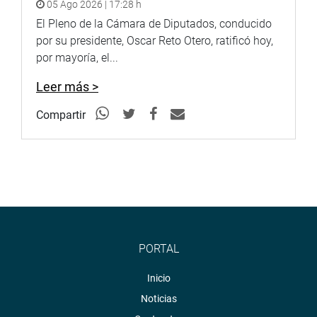
05 Ago 2026 | 17:28 h
15-8-17
El Pleno de la Cámara de Diputados, conducido
por su presidente, Oscar Reto Otero, ratificó hoy,
por mayoría, el...
Leer más >
http://www.congreso.gob.pe/
Compartir
Facebook:
https://www.facebook.com/congresoperu
Twitter:
https://twitter.com/congresoperu
Youtube:
http://www.youtube.com/congresoperu
Soundcloud:
https://soundcloud.com/radiocongreso
PORTAL
Inicio
Noticias