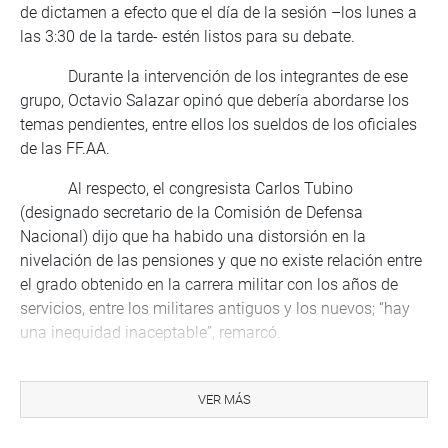
de dictamen a efecto que el día de la sesión –los lunes a
las 3:30 de la tarde- estén listos para su debate.
Durante la intervención de los integrantes de ese
grupo, Octavio Salazar opinó que debería abordarse los
temas pendientes, entre ellos los sueldos de los oficiales
de las FF.AA.
Al respecto, el congresista Carlos Tubino
(designado secretario de la Comisión de Defensa
Nacional) dijo que ha habido una distorsión en la
nivelación de las pensiones y que no existe relación entre
el grado obtenido en la carrera militar con los años de
servicios, entre los militares antiguos y los nuevos; “hay
una inequidad inaceptable”, remarcó.
Por su lado, Clayton Galván propuso que el
‘Informe Bernales’ sobre ascensos militares sea un
VER MÁS
documento vinculante.