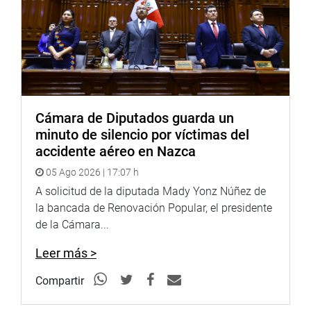
modifica diversos artículos de la Ley N.° 27933, Ley del
Sistema Nacional de Seguridad Ciudadana; el Decreto
Legislativo 1458, que estableció sanciones frente al
incumplimiento de disposiciones emitidas durante la
emergencia sanitaria nacional por la COVID-19, entre
otros.
OFICINA DE COMUNICACIONES E IMAGEN
Cámara de Diputados guarda un
INSTITUCIONAL
minuto de silencio por víctimas del
accidente aéreo en Nazca
05 Ago 2026 | 17:07 h
A solicitud de la diputada Mady Yonz Núñez de
la bancada de Renovación Popular, el presidente
de la Cámara...
Leer más >
Compartir