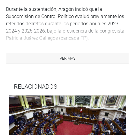
Durante la sustentación, Aragón indicó que la
Subcomisión de Control Político evaluó previamente los
referidos decretos durante los periodos anuales 2023-
2024 y 2025-2026, bajo la presidencia de la congresista
Patricia Juárez Gallegos (bancada FP).
Según el análisis expuesto, los decretos legislativos se
emitieron dentro de la materia delegada, respetaron los
VER MÁS
plazos establecidos en las leyes autoritativas y fueron
informados al Congreso conforme a los plazos fijados en
el Reglamento del Parlamento.
RELACIONADOS
Además, la comisión concluyó que las normas no
abordaron materias prohibidas para la delegación
legislativa, como reforma constitucional, tratados
internacionales, leyes orgánicas, presupuesto o cuenta
general de la República. Asimismo, sostuvo que los
decretos evaluados no lesionaron derechos
fundamentales.