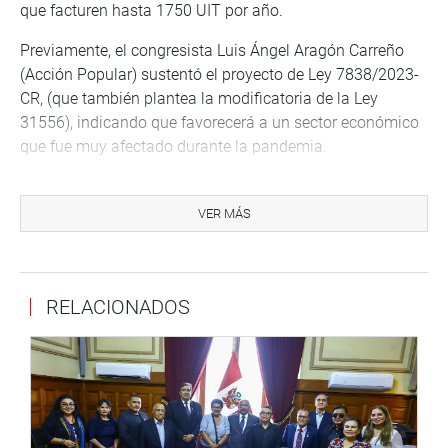
que facturen hasta 1750 UIT por año.
Previamente, el congresista Luis Ángel Aragón Carreño
(Acción Popular) sustentó el proyecto de Ley 7838/2023-
CR, (que también plantea la modificatoria de la Ley
31556), indicando que favorecerá a un sector económico
que fue muy afectado durante la pandemia.
Asimismo, se aprobó por unanimidad el dictamen recaído
en el Proyecto de Ley 08697/2024-CR, ley que plantea
VER MÁS
modificar la segunda disposición complementaria final
de la Ley 31557, que regula la explotación de los juegos a
distancia y apuestas deportivas a distancia que, con texto
RELACIONADOS
sustitutorio propone la modificación de la Ley 31557, a fin
de reglamentar el procedimiento para la aplicación del
impuesto a los referidos juegos.
La congresista Diana Gonzales Delgado (Avanza País),
autora del proyecto de ley manifestó que se pide al
Ministerio de Economía y Finanzas que reglamente la Ley