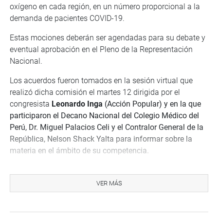
oxígeno en cada región, en un número proporcional a la
demanda de pacientes COVID-19.
Estas mociones deberán ser agendadas para su debate y
eventual aprobación en el Pleno de la Representación
Nacional.
Los acuerdos fueron tomados en la sesión virtual que
realizó dicha comisión el martes 12 dirigida por el
congresista
Leonardo Inga
(Acción Popular) y en la que
participaron el Decano Nacional del Colegio Médico del
Perú, Dr. Miguel Palacios Celi y el Contralor General de la
República, Nelson Shack Yalta para informar sobre la
materia en el ámbito de su competencia.
REMOCIÓN DEL MINISTRO DE SALUD
Antes, coincidiendo con el gremio médico, parlamentarios
VER MÁS
miembros de la Comisión Covid-19 respaldaron la
propuesta de remoción del ministro de Salud, Víctor
Zamora, debido a decisiones que pusieron en situación