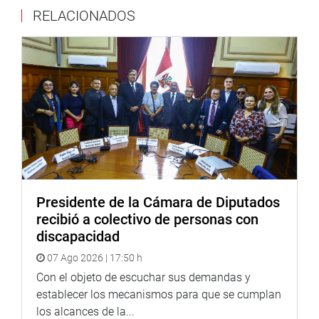
RELACIONADOS
de vulnerabilidad la salud del personal médico que se
encuentra en la primera línea de atención en la
emergencia sanitaria a consecuencia de la pandemia
Covid-19.
El doctor Palacios Celi reveló la alarmante estadística de
820 médicos infectados por Covid-19, 40 se encuentran
con atención en UCI y 16 fallecidos (11 de ellos en la
ciudad de Iquitos, 3 en las últimas 36 horas).
El galeno cuestionó las declaraciones vertidas por el
ministro de Salud con respecto al traslado de los médicos
Presidente de la Cámara de Diputados
de Iquitos a la capital por su delicado estado de salud.
recibió a colectivo de personas con
Consideró que no se puede aplicar un concepto de
discapacidad
ciudadanía política para argumentar igualdad, cuando
07 Ago 2026 | 17:50 h
debería ser visto desde un punto de vista de ciudadanía
social al equipo médico que si necesita ser priorizado por
Con el objeto de escuchar sus demandas y
su importante participación en la lucha contra el Covid-
establecer los mecanismos para que se cumplan
19.
los alcances de la...