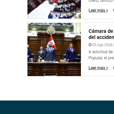
La comisión fue creada en la sesión plenaria del 
Otero, ratificó
la misma que debía continuar las indagaciones ef
Leer más >
En el inicio de esta octava sesión ordinaria, los
de corrupción que involucran a diversas institucio
Cámara de 
Entre ellos, el presidente del Frente de Defensa de
del accide
presidenta de la Asociación de Propietarios y Po
Ventanilla-Callao, Irma Ramírez Vásquez; y al vec
05 Ago 2026 |
A solicitud d
Popular, el pr
Leer más >