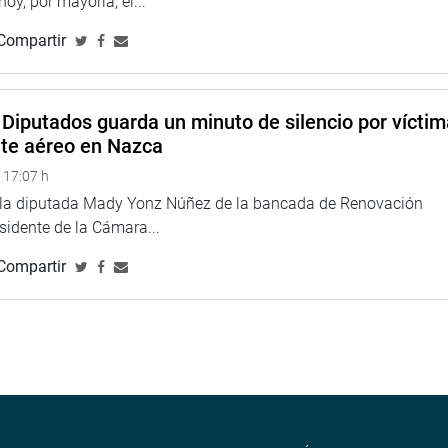
31 de julio de 2020 mediante la Moción de Orden del día 11453,
 hoy, por mayoría, el...
ectuadas por el grupo de trabajo creado por la Moción 1358.
Compartir
 miembros de la comisión escucharon a nuevos testigos de actos
nes y funcionarios públicos de la región Callao.
Diputados guarda un minuto de silencio por vícti
 los Intereses de Ventanilla, Marcelino Felipa Sebastián; la
nte aéreo en Nazca
seedores de Predios Ecoproductivos del Parque Porcino de
ino de Ventanilla, Luis Jara Hoyos.
 17:07 h
e la diputada Mady Yonz Núñez de la bancada de Renovación
esidente de la Cámara...
Compartir