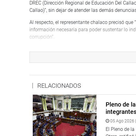
DREC (Dirección Regional de Educación Del Calla
Callao)”, sin dejar de atender las demás denuncias
Al respecto, el representante chalaco precisó que 
información necesaria para poder sustentar lo ind
corrupción”.
Sobre el Hospital Carrión, los temas denunciados f
caso compra irregular de ambulancias y camillas,
de recursos para enfrentar la pandemia, y caso d
Sobre la DREC, se investigan el caso de la no ubi
2018; el caso de irregularidades cometidos en el 
RELACIONADOS
cuyos originales se encuentran no ubicados; caso 
inferiores a ocho unidades impositivas tributarias
Pleno de l
También, señaló que “corresponde realizar los may
integrante
Callao un informe que sume a la lucha contra la cor
05 Ago 2026 |
vecinas del primer puerto”.
El Pleno de l