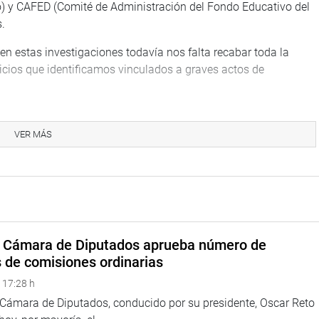
o) y CAFED (Comité de Administración del Fondo Educativo del
.
“en estas investigaciones todavía nos falta recabar toda la
icios que identificamos vinculados a graves actos de
ueron los siguientes: caso farmacia privada, caso cafetería,
 caso contratación de personal no calificado, caso de mal uso
VER MÁS
ermatología.
cación de informes de auditoría realizados entre los años 2012 y
periodo 2012 a 2018, señaladas en los informes de auditoría,
contrataciones de bienes y servicios por importes iguales o
.
a Cámara de Diputados aprueba número de
ores esfuerzos por culminar esta investigación y entregarle al
s de comisiones ordinarias
rupción y, por lo tanto, a la vida y dignidad de los vecinos y
 17:28 h
a Cámara de Diputados, conducido por su presidente, Oscar Reto