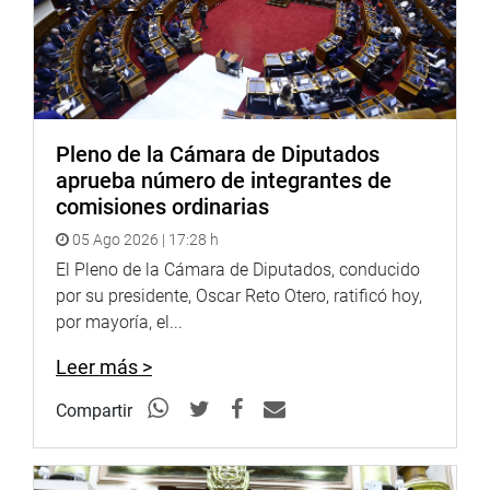
apoyo al Midagri debido a que el funcionamiento del
canal El Tigre beneficiaría a más de 250 familias de
agricultores.
OFICINA DE COMUNICACIONES E IMAGEN
INSTITUCIONAL
Pleno de la Cámara de Diputados
aprueba número de integrantes de
comisiones ordinarias
05 Ago 2026 | 17:28 h
El Pleno de la Cámara de Diputados, conducido
por su presidente, Oscar Reto Otero, ratificó hoy,
por mayoría, el...
Leer más >
Compartir