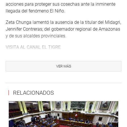
acciones para proteger sus cosechas ante la inminente
llegada del fenómeno El Niño.
Zeta Chunga lamentó la ausencia de la titular del Midagri,
Jennifer Contreras; del gobernador regional de Amazonas
y de sus alcaldes provinciales.
VISITA AL CANAL EL TIGRE
La presidenta de la comisión, Cruz María Zeta, junto a
sus colegas parlamentarias realizaron una visita al canal
VER MÁS
El Tigre, en Bagua Grande, la cual cuenta con una
extensión de ocho kilómetros; sin embargo, no se
encuentra habilitado para irrigar las más de mil hectáreas
RELACIONADOS
de campo.
Los agricultores manifestaron que desde hace 10 años
utilizan agua de lluvia para regar sus cultivos.
Ante esta situación, Zeta Chunga indicó que solicitará