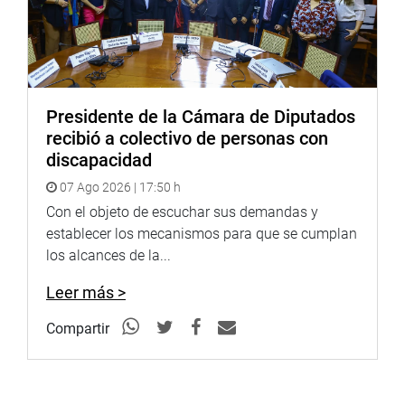
con su colega Villanueva al considerar que ante todo
debe primar la seguridad y el acceso a las familias.
“Según el Decreto Supremo 01-94-EM, los criterios de
seguridad podrían quedar en peligro si el llenado pasa a
los grifos”, remarcó el legislador. (RMD)
Presidente de la Cámara de Diputados
recibió a colectivo de personas con
discapacidad
07 Ago 2026 | 17:50 h
Con el objeto de escuchar sus demandas y
establecer los mecanismos para que se cumplan
los alcances de la...
PRENSA CONGRESO (09-08-17)
Leer más >
Compartir
Síguenos con más información en nuestra página web y
redes sociales.