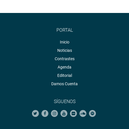
http://www.congreso.gob.pe/
Facebook:
https://www.facebook.com/congresoperu
PORTAL
Twitter:
https://twitter.com/congresoperu
Inicio
Youtube:
http://www.youtube.com/congresoperu
Noticias
Soundcloud:
https://soundcloud.com/radiocongreso
Contrastes
Agenda
Editorial
Damos Cuenta
SÍGUENOS
)