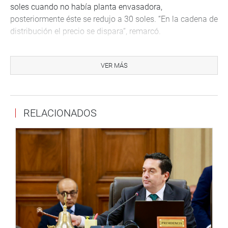
soles cuando no había planta envasadora,
posteriormente éste se redujo a 30 soles. “En la cadena de
distribución el precio se dispara”, remarcó.
Al respecto, Martha Agama, en representación de la
Corporación Pecsa, advirtió que la cadena de distribución
VER MÁS
es muy grande y además impera la informalidad por la
falta de fiscalización. “Necesitamos que el precio de
planta llegue al usuario final”, remarcó.
RELACIONADOS
PROYECTO DE LEY 1698
En la reunión fueron analizados los alcances del Proyecto
de Ley Nro. 1698 que propone autorizar a los
establecimientos de venta al público de combustibles la
recarga con gas licuado de petróleo a los cilindros de uso
doméstico, planteado a iniciativa del congresista
Villanueva Mercado.