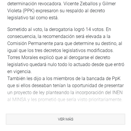
determinación revocadora. Vicente Zeballos y Gilmer
Violeta (PPK) expresaron su respaldo al decreto
legislativo tal como está.
Sometido al voto, la derogatoria logró 14 votos. En
consecuencia, la recomendación será elevada a la
Comisión Permanente para que determine su destino, al
igual que los tres decretos legislativos modificados.
Torres Morales explicó que al derogarse el decreto
legislativo quedará nulo todo lo actuado desde que entró
en vigencia.
También les dijo a los miembros de la bancada de PpK
que si ellos deseaban tenían la oportunidad de presentar
un proyecto de ley planteando la incorporación del INEN
al MINSA y les prometió que sería visto prioritariamente.
LOS APROBADOS
Entre los decretos legislativos aprobados está el que
VER MÁS
modifica el Código Penal y el Código de Ejecución Penal