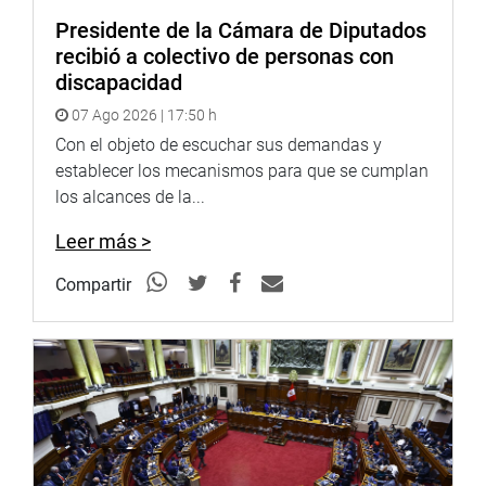
Presidente de la Cámara de Diputados
Por su parte, el jefe del Fondo Editorial del Parlamento,
recibió a colectivo de personas con
Ricardo Vasquez Kunze, dijo que esta colección es “lo
discapacidad
más completo que se ha escrito o documentado sobre la
Independencia del Perú”.
07 Ago 2026 | 17:50 h
Con el objeto de escuchar sus demandas y
Dijo que en su formato digital estará más al alcance de la
establecer los mecanismos para que se cumplan
ciudadanía.
los alcances de la...
Al acto asistió también el director de la Asociación para la
Leer más >
Cultura y el Desarrollo Digital (ACUEDI), Héctor Huerto
Vizcarra.
Compartir
PRENSA CONGRESO 23-07-18
Puede encontrar más información en nuestra página web
y redes sociales.