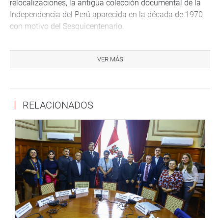
relocalizaciones, la antigua colección documental de la
Independencia del Perú aparecida en la década de 1970
con motivo del Sesquicentenario.
Tiene 94 tomos de aproximadamente 1000 páginas cada
uno, convirtiéndose en el mayor cuerpo de fuentes y
VER MÁS
documentos acerca de nuestro proceso emancipador.
El tercer vicepresidente del Parlamento, Mauricio Mulder,
destacó el esfuerzo de este proceso de digitalización que
RELACIONADOS
permitirá el acceso permanente y constante en cualquier
soporte digital a los ciudadanos.
A su turno, el presidente de la Comisión Especial
Multipartidaria Conmemorativa del Bicentenario, Juan
Sheput, señaló que el Congreso a través de la actual
Mesa Directiva coloca esta monumental colección en
manos de todo el pueblo, no solo para los 30 millones de
peruanos, sino para cualquier persona que tenga acceso
al internet.