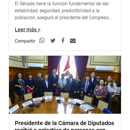
Portal:
http://www.congreso.gob.pe/
El Senado tiene la función fundamental de dar
estabilidad, seguridad, predictibilidad a la
Facebook:
https://goo.gl/s5t7XN
población, aseguró el presidente del Congreso,...
Twitter:
https://goo.gl/iMywRR
Leer más >
YouTube:
https://goo.gl/VBXBNk
Compartir
Radio:
goo.gl/hMwTg1
fotografia.congreso.gob.pe
Presidente de la Cámara de Diputados