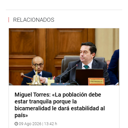
administración pública, así como para «regular» la
presentación de la declaración jurada de intereses y
RELACIONADOS
gestión de intereses en el Estado.(GMV)
CENTRO DE NOTICIAS
PRENSA-CONGRESO 8-5-18
Puede encontrar más información en nuestra página web
Miguel Torres: «La población debe
y redes sociales.
estar tranquila porque la
bicameralidad le dará estabilidad al
país»
Heraldo
:
goo.gl/Ty5Tto
09 Ago 2026 | 13:42 h