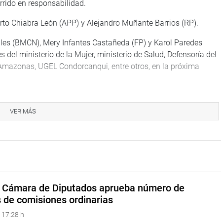
rrido en responsabilidad.
erto Chiabra León (APP) y Alejandro Muñante Barrios (RP).
áles (BMCN), Mery Infantes Castañeda (FP) y Karol Paredes
 del ministerio de la Mujer, ministerio de Salud, Defensoría del
 Amazonas, UGEL Condorcanqui, entre otros, en la próxima
ente. No puede evadir la responsabilidad de no venir y rendir
o y segundo vicepresidente del Congreso, Waldemar Cerrón
VER MÁS
avor y 2 abstenciones, el dictamen recaído en el Proyecto de
acional Autónoma de Castrovirreyna en el departamento de
a Cámara de Diputados aprueba número de
s de comisiones ordinarias
se aprobó por mayoría el dictamen recaído en los proyectos de
 17:28 h
 el 30 de julio de cada año como el Día de Acción de Gracias