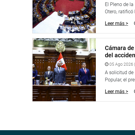
en el Perú.
El Pleno de l
Otero, ratificó
OFICINA DE COMUNICACIONES E IMAGEN INSTI
Leer más >
Cámara de 
del accide
05 Ago 2026 |
A solicitud d
Popular, el pr
Leer más >