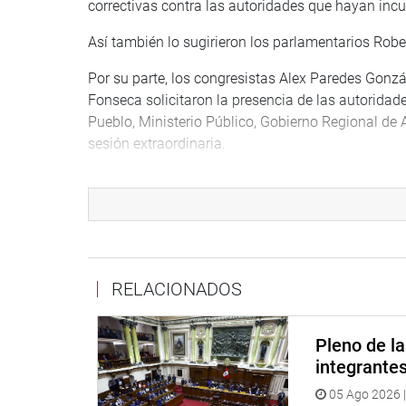
correctivas contra las autoridades que hayan incu
Así también lo sugirieron los parlamentarios Rob
Por su parte, los congresistas Alex Paredes Gonz
Fonseca solicitaron la presencia de las autoridades
Pueblo, Ministerio Público, Gobierno Regional de
sesión extraordinaria.
“Considero que el ministro debe ser citado nuevam
cuentas a la población”, sostuvo el parlamentari
Rojas.
DICTÁMENES
RELACIONADOS
De otro lado, la comisión aprobó, con 17 votos a f
Ley 8123/2023-CR, Ley que crea la Universidad N
Huancavelica.
Pleno de l
integrante
Asimismo, con 14 votos a favor y 6 abstenciones 
05 Ago 2026 |
ley 3009/2022-CR y 4006/2022-CR, Ley que declara