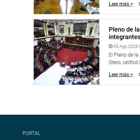
Leer más >
de la falta de previsión y prevención del Estado, 
destruido 24 mil hectáreas y más de 400 millones
“Se ha dialogado con la banca privada y qué medi
Pleno de l
manifestar su preocupación por lo que pueden pe
integrante
privado.
05 Ago 2026 |
El congresista Edwin Vergara (FP) consideró intere
El Pleno de l
paliativo insuficiente y aislado porque, debido al
Otero, ratificó
Mendiolaza Morote si existe articulación con otr
suspensión de cobranzas coactivas y el otorgamie
Leer más >
El congresista Fredy Sarmiento (FP) coincidió con
incurrir se producen cuando no hay capacitación 
Asimismo, recordó que en estos momentos el Banco
esas condiciones cómo podría asumir el proceso d
preguntó qué se hará con los pequeños artesanos,
PORTAL
Ana María Choquehuanca (PPK) dijo que ha presen