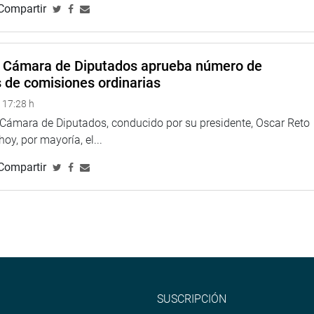
Compartir
refiriendo que solo en una cuenca en la región Áncash se han
 de soles en pérdidas.
das de recuperación se van a adoptar”, preguntó al tiempo de
a Cámara de Diputados aprueba número de
rder quienes no puedan pagar sus deudas ante el sistema
s de comisiones ordinarias
 17:28 h
sante la propuesta de la SBS, pero dijo que solo significa un
a Cámara de Diputados, conducido por su presidente, Oscar Reto
 desastre, se ha roto la cadena de pago. También preguntó a
 hoy, por mayoría, el...
os sectores como la SUNAT para ver la posibilidad de una
nto de créditos directos.
Compartir
 estas opiniones y advirtió de los fracasos en los que se puede
y asistencia técnica en forma debida.
 Agrario tiene 16 millones de soles en pérdidas y que en
e reactivación de la pequeña agricultura. Seguidamente,
 como los de Catacaos de Piura, donde lo han perdido todo.
SUSCRIPCIÓN
tado un proyecto de ley para crear un catastro de daños,