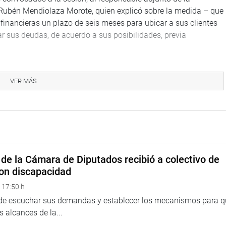
 Rubén Mendiolaza Morote, quien explicó sobre la medida – que
 financieras un plazo de seis meses para ubicar a sus clientes
 sus deudas, de acuerdo a sus posibilidades, previa
a, que impulsa una reprogramación masiva, se continuará
ona en nuestro país desde el 2010.
VER MÁS
rdo con los integrantes de la comisión y consideró que seis
radas economías de las afectadas mypes en las zonas de
medida es importante, pero que los requerimientos de quienes
emontar sus negocios y empezar a cumplir con sus pagos.
de la Cámara de Diputados recibió a colectivo de
on discapacidad
cesitan las mypes es un período de gracia como medida
 17:50 h
stado compre la deuda, como ocurrió en el pasado, a través de
 de escuchar sus demandas y establecer los mecanismos para 
 alcances de la...
ica al señalar que los desastres no son naturales, sino producto