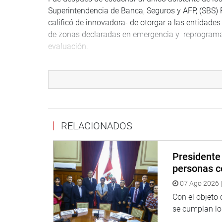
Superintendencia de Banca, Seguros y AFP, (SBS)
calificó de innovadora- de otorgar a las entidades
de zonas declaradas en emergencia y reprogramar
evaluación.
El funcionario informó que junto a esta iniciativ
aplicando la reprogramación individual que funci
Por su lado, Mantilla Medina se manifestó de acue
meses son muy cortos para reactivar las deterio
emergencia
RELACIONADOS
Para la congresista Gloria Montenegro (APP), la 
lo han perdido todo es capital de trabajo para r
Presidente 
personas c
Percy Alcalá Mateo (FP) consideró que lo que ne
07 Ago 2026 |
reactivadora y deslizó la posibilidad de que el E
COFIDE.
Con el objeto
se cumplan los
La legisladora María Elena Foronda (FA) fue enfát