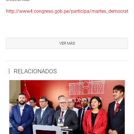
http://www4.congreso.gob.pe/participa/martes_democratico
Cabe señalar que la conferencia será transmitida
EN VIVO
a través de la
Cuenta Oficial en Facebook de la Oficina de
VER MÁS
Participación, Proyección y Enlace con el Ciudadano
:
“PARTICIPACIÓN CIUDADANA CONGRESO”
:
https://www.facebook.com/Participaperu/
RELACIONADOS
Para mayor información sobre la conferencia, puede
contactarse con el
Programa de Martes Democrático
a
través del siguiente número telefónico:
311-7777
anexos:
3159 – 7705
, o mediante el correo electrónico:
martesdemocratico@congreso.gob.pe
.