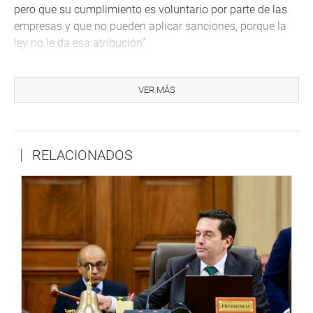
pero que su cumplimiento es voluntario por parte de las
empresas y que no pueden aplicar sanciones, porque la
ley no le da esa atribución”.
Elías Ávalos consideró que hay vacíos legales
impostergables sobre los que tendrán que trabajar.
VER MÁS
Entretanto, dijo que se ahondará en las investigaciones
sobre esas dos entidades públicas.
Igual malestar y sorpresa expresaron los otros miembros
RELACIONADOS
del grupo de trabajo parlamentario, entre ellos los
congresistas Freddy Sarmiento (FP), Pedro Olaechea (NA),
Juan Carlos Gonzales (FP), Gladys Andrade (FP) y
Roberto Vieira (NA). (MED)
PRENSA CONGRESO 04-09-18
Puede encontrar más información en nuestra página web
y redes sociales.