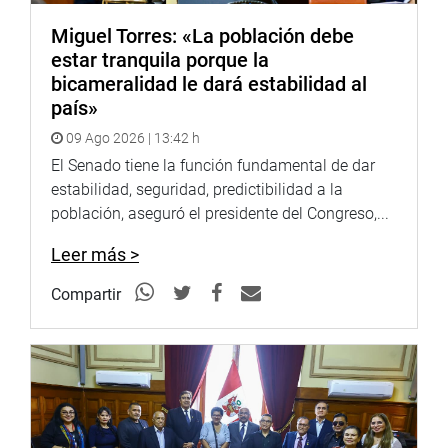
Heraldo
:
goo.gl/Ty5Tto
Miguel Torres: «La población debe
Portal:
http://www.congreso.gob.pe/
estar tranquila porque la
bicameralidad le dará estabilidad al
Facebook:
https://goo.gl/s5t7XN
país»
Twitter:
https://goo.gl/iMywRR
09 Ago 2026 | 13:42 h
YouTube:
https://goo.gl/VBXBNk
El Senado tiene la función fundamental de dar
Radio:
estabilidad, seguridad, predictibilidad a la
goo.gl/hMwTg1
fotografia.congreso.gob.pe
población, aseguró el presidente del Congreso,...
Leer más >
Compartir