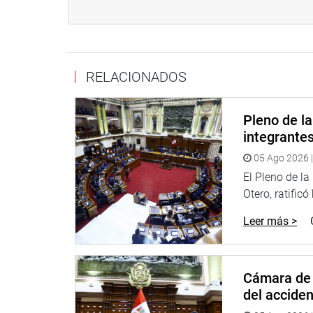
CENTRO DE NOTICIAS
PRENSA-CONGRESO
RELACIONADOS
14-11-2018
Puede encontrar más información en nuestra pág
Pleno de l
integrante
05 Ago 2026 |
Heraldo
:
goo.gl/Ty5Tto
El Pleno de l
Portal:
http://www.congreso.gob.pe/
Otero, ratificó
Facebook:
https://goo.gl/s5t7XN
Leer más >
Twitter:
https://goo.gl/iMywRR
YouTube:
https://goo.gl/VBXBNk
Cámara de 
Radio:
goo.gl/hMwTg1
del accide
fotografia.congreso.gob.pe