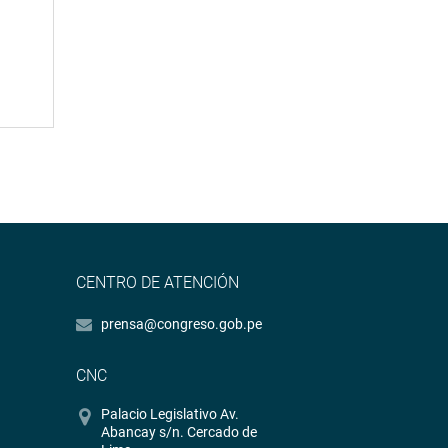
CENTRO DE ATENCIÓN
prensa@congreso.gob.pe
CNC
Palacio Legislativo Av.
Abancay s/n. Cercado de