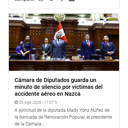
información sobre riesgos inminentes o emergencias
ocurridas.
A través de la integración de todos los esfuerzos
nacionales, permite coordinar, dirigir y supervisar las
acciones de Prevención y Atención de Emergencias y
Desastres contribuyendo a que se tomen las medidas
necesarias para reducir los riesgos y que la respuesta a la
emergencia o el peligro sea eficiente y eficaz.
PRENSA-CONGRESO
Cámara de Diputados guarda un
Puede encontrar más información en nuestra página web
minuto de silencio por víctimas del
y redes sociales.
accidente aéreo en Nazca
http://www.congreso.gob.pe/
05 Ago 2026 | 17:07 h
A solicitud de la diputada Mady Yonz Núñez de
Facebook:
https://www.facebook.com/congresoperu
la bancada de Renovación Popular, el presidente
Twitter:
https://twitter.com/congresoperu
de la Cámara...