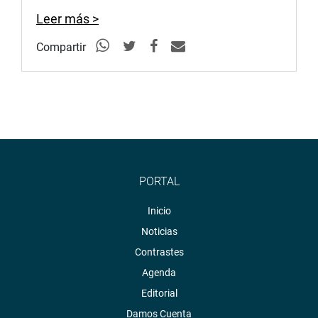
<https://twitter.com/congresoperu>
Leer más >
Youtube:
http://www.youtube.com/congresoperu
Compartir
<http://www.youtube.com/congresoperu>
Soundcloud:
https://soundcloud.com/radiocongreso
<https://soundcloud.com/radiocongreso>
Sistema de Archivo Fotográfico (SAF):
http://www4.congreso.gob.pe/fotografia.asp
PORTAL
Inicio
Noticias
Contrastes
Agenda
Editorial
Damos Cuenta