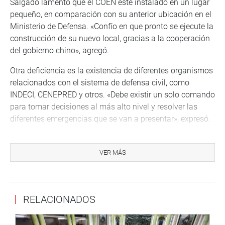
Salgado lamentó que el COEN esté instalado en un lugar
pequeño, en comparación con su anterior ubicación en el
Ministerio de Defensa. «Confío en que pronto se ejecute la
construcción de su nuevo local, gracias a la cooperación
del gobierno chino», agregó.
Otra deficiencia es la existencia de diferentes organismos
relacionados con el sistema de defensa civil, como
INDECI, CENEPRED y otros. «Debe existir un solo comando
para tomar decisiones al más alto nivel y resolver las
diferentes emergencias que se van a presentar», expresó.
“No existen las condiciones necesarias para poder operar.
No está interconectado al satélite que se ha adquirido, no
VER MÁS
hay imágenes en tiempo real, se tiene que recurrir a
Google, ¿entonces para qué hemos comprado el satélite’”,
preguntó.
RELACIONADOS
Salgado Rubianes recorrió el Módulo de Comunicaciones
que está equipado por el MERC (Centro Móvil de