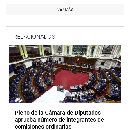
También, para promover los proyectos relacionados con
el tratamiento de aguas residuales mediante
VER MÁS
asociaciones público-privadas, y el que permite fortalecer
el sistema de inspección de trabajo a través de
Superintendencia Nacional de Fiscalización Laboral
RELACIONADOS
(SUNAFIL).
En otro momento, el presidente del Congreso fue
consultado sobre su opinión respecto del discurso del
Presidente Kuczynski Godard. Galarreta dijo preferir que
ese análisis lo haga el vocero de la bancada Fuerza
Popular.
“Hubiese preferido que se haya tocado el tema de la
autonomía de las Procuradurías o ahondar más en los
temas de salud, pero me quiero abocar a lo que
corresponde al Parlamento como institución”, puntualizó
Pleno de la Cámara de Diputados
Galarreta Velarde.
aprueba número de integrantes de
comisiones ordinarias