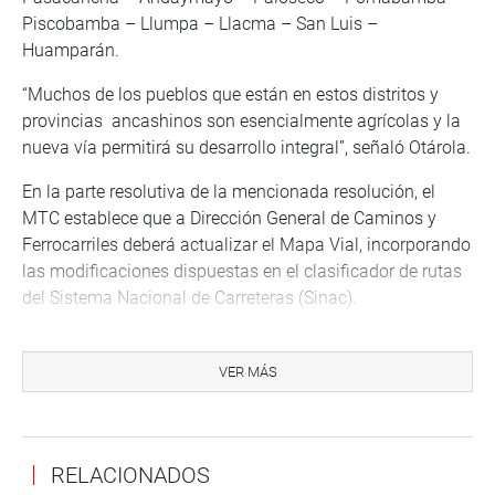
Piscobamba – Llumpa – Llacma – San Luis –
Huamparán.
“Muchos de los pueblos que están en estos distritos y
provincias ancashinos son esencialmente agrícolas y la
nueva vía permitirá su desarrollo integral”, señaló Otárola.
En la parte resolutiva de la mencionada resolución, el
MTC establece que a Dirección General de Caminos y
Ferrocarriles deberá actualizar el Mapa Vial, incorporando
las modificaciones dispuestas en el clasificador de rutas
del Sistema Nacional de Carreteras (Sinac).
Como se recuerda, el pasado mes de setiembre, Otárola
sostuvo una reunión con el titular del sector, David
VER MÁS
Gallardo Ku, acompañado de los alcaldes de la
Mancomunidad de Los Conchucos, conformados por los
burgomaestres provinciales de Sihuas, Uldarico Cisneros
RELACIONADOS
(presidente); Pomabamba, Julio Azaña Muñoz; Mariscal