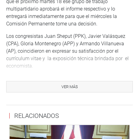
que el próximo martes 18 ese grupo de trabajo
multipartidario aprobará el informe respectivo y lo
entregará inmediatamente para que el miércoles la
Comisión Permanente tome una decisión.
Los congresistas Juan Sheput (PPK), Javier Valásquez
(CPA), Gloria Montenegro (APP) y Armando Villanueva
(AP), coincidieron en expresar su satisfacción por el
currículum vitae y la exposición técnica brindada por el
economista.
Villanueva solicitó que se verifique, a través de la
Cancillería, el grado de maestría en Gestión y Políticas
VER MÁS
Públicas por la Universidad de Chile, donde estudió el
candidato propuesto.
FAMILIA
RELACIONADOS
En un momento de la sesión, el congresista Sheput Moore
pidió al presidente de la subcomisión que informe a la