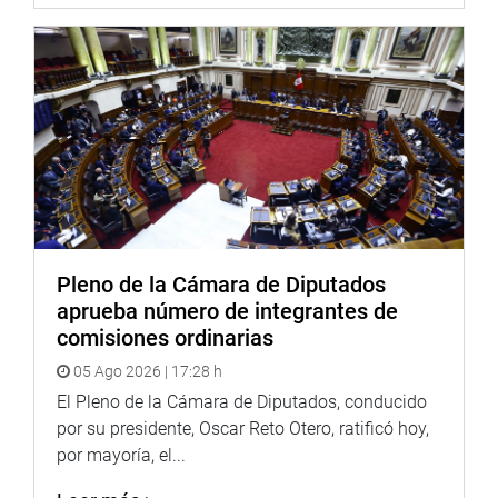
cerca de tres horas, Shack Yalta dijo que conoce al
presidente Pedro Pablo Kuczynski, y al jefe del Consejo de
Ministros, Fernando Zavala porque trabajó en el sector
público; tuvo una empresa consultora- que dejó hace
cuatro años-, y no tiene cuentas pendientes, ni militancia
política, entre otros detalles.
Seguidamente, expuso sobre la visión que tiene en torno a
la institución contralora y planteó la necesidad de una
nueva Ley Orgánica del Sistema Nacional de Control que
establezca una nueva óptica en la lucha contra la
Pleno de la Cámara de Diputados
corrupción y un mayor presupuesto.
aprueba número de integrantes de
El candidato a contralor habló de la necesidad de
comisiones ordinarias
recobrar la legitimidad de la autoridad que va a controlar,
05 Ago 2026 | 17:28 h
lo que implica un trabajo minucioso y cortar las redes de
El Pleno de la Cámara de Diputados, conducido
la corrupción de raíz.
por su presidente, Oscar Reto Otero, ratificó hoy,
por mayoría, el...
Sostuvo que un plan de trabajo en ese sentido tiene
varias líneas maestras, entre ellas planteó diferenciar