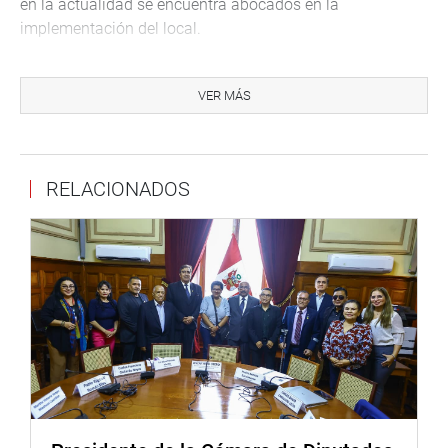
en la actualidad se encuentra abocados en la
implementación del local.
Explicó que esta oficina tendrá contacto además con las
59 embajadas, 69 consulados generales y 4
VER MÁS
representaciones permanentes con las que cuenta
nuestro país en el mundo a fin de promover y promoción
la oferta exportable de los empresarios y pequeños
RELACIONADOS
empresarios de la región La Libertad.
Por su parte, el Coordinador de la Macro Región Nor Oeste
de PROMPERÚ, Alberto Sánchez Vasallo, instó a la mypes
de Trujillo y a los estudiantes que asistieron al evento a
participar en ferias y ruedas comerciales a fin de
identificar nuevos mercados.
En tanto, el vicepresidente del Comité Gremial de
Comercio de la Cámara de Comercio de Trujillo, Humberto
Flores Cornejo, recordó que las exportaciones representan
en el Perú casi el 5% del PBI y señaló que pese a la crisis