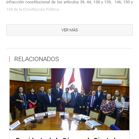
infracción constitucional de los artículos 39, 44, 138 y 139, 146, 150 y
154 de la Constitución Política.
No se incluye la acusación por infracción del artículo 143 y se les
excluye del presunto delito de cohecho activo específico.
VER MÁS
La sustentación del informe final de las denuncias a los
exmagistrados del CNM – que se encuentran presentes con sus
abogados- está a cargo del congresista Oracio Pacori, delegado de las
RELACIONADOS
denuncias materia de la convocatoria de la Permanente.
Pacori dijo que de 14 hechos investigados, 13 de ellos fueron
acreditados como infracción constitucional y los presuntos delitos de
patrocinio ilegal, cohecho pasivo específico, negociación incompatible,
tráfico de influencias y delito contra la tranquilidad pública en la
modalidad de organización criminal.
PRENSA CONGRESO