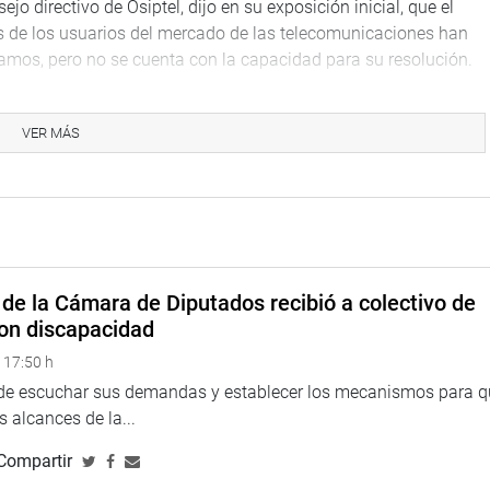
rectivo de Osiptel, dijo en su exposición inicial, que el
s de los usuarios del mercado de las telecomunicaciones han
lamos, pero no se cuenta con la capacidad para su resolución.
r el problema, estas aun no son suficientes, por lo que se
titucional, sobre procesos y un marco normativo”. Subrayó que
VER MÁS
 a las limitaciones presupuestales que tiene la institución a la
ran número de reclamos (sobre las cuales las empresas
ución, como los largos plazos de atención, la congestión en la
ulador ha abordado medidas normativas, administrativas y
de la Cámara de Diputados recibió a colectivo de
on discapacidad
nte evitar “incentivos perversos” o abuso de derecho en la
 17:50 h
de tiempos en los diversos tipos del proceso que demanda el
 de escuchar sus demandas y establecer los mecanismos para 
 alcances de la...
ir un equipo de trabajo conjunto con las empresas
Compartir
ngreso; identificar temas específicos y calendarización de