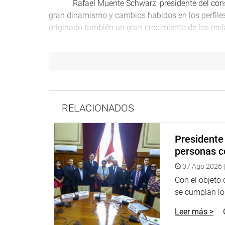
Rafael Muente Schwarz, presidente del consejo di
gran dinamismo y cambios habidos en los perfile
originado también un gran crecimiento de los rec
“Si bien se han tomado acciones para soluciona
está implementando diversas políticas a nivel ins
las políticas a implementarse tienen que ajustarse
fecha.
El funcionario de Osiptel dijo que frente al g
RELACIONADOS
operadoras no han logrado ser efectivas en la sol
atención y falta de respuesta), el organismo reg
Presidente 
funcionales.
personas c
Sobre la primera de ellas señaló que es importa
07 Ago 2026 |
presentación de reclamos, y mejorar la precisión 
Con el objeto
reclamo.
se cumplan los
En lo administrativo, Osiptel propone constitu
Leer más >
servidoras, al cual se añadiría la comisión del Co