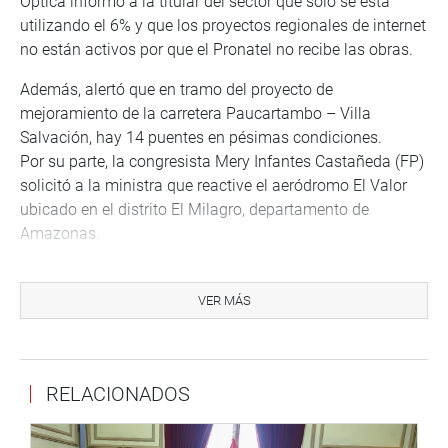
Óptica informó a la titular del sector que solo se está
utilizando el 6% y que los proyectos regionales de internet
no están activos por que el Pronatel no recibe las obras.
Además, alertó que en tramo del proyecto de
mejoramiento de la carretera Paucartambo – Villa
Salvación, hay 14 puentes en pésimas condiciones.
Por su parte, la congresista Mery Infantes Castañeda (FP)
solicitó a la ministra que reactive el aeródromo El Valor
ubicado en el distrito El Milagro, departamento de
Amazonas.
El parlamentario Carlos Enrique Alva Rojas (No Agrupado)
solicitó que se priorice el mejoramiento y construcción de
VER MÁS
la carretera nacional PE10C, Puente Pallar-Puente
Chagual en los distritos de Chugay y Cochorco de la
provincia Sánchez Carrión (La Libertad).
RELACIONADOS
En otro momento, el congresista Edwin Martínez Talavera
(No Agrupado) expresó que la construcción del