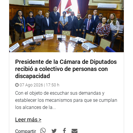
“Megapuerto de Corío” en la provincia de Islay – Arequipa
es necesaria para que el Perú sea una potencia en el
sistema portuario. Por ello, instó al Ejecutivo a priorizar la
obra que generará puestos de trabajo y ayudará a la
reactivación económica.
Los parlamentarios Rosio Torres Salinas (APP), Roberto
Sánchez Palomino (Cambio Democrático – JP), Guido
Bellido Ugarte (Perú Bicentenario) y Enrique Wong Pujada
Presidente de la Cámara de Diputados
(Podemos Perú), cuestionaron el avance de ejecución de
recibió a colectivo de personas con
obras a nivel nacional y solicitaron priorizar las obras de
discapacidad
sus regiones para beneficio de la población.
07 Ago 2026 | 17:50 h
Exposición de ministra
Con el objeto de escuchar sus demandas y
establecer los mecanismos para que se cumplan
La ministra, Paola Lazarte, expuso sobre el proyecto de
los alcances de la...
ley 5175/2022-PE, que elimina el requisito de contar con
el permiso de operación y la necesidad de constitución en
Leer más >
el país para las empresas nacionales y extranjeras. Con
ello, las empresas que brinden servicio de cabotaje
Compartir