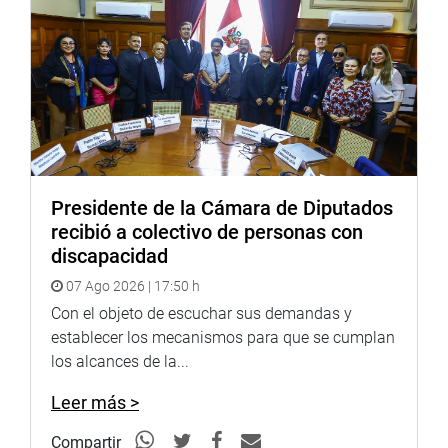
Mientras, en la sede del Gobierno Región de Arequipa, el
congresista Alex Paredes participó en la presentación de
la cartera priorizada de los estudios de inversión territorial
para Arequipa y metas planificadas para el 2025, por
parte del Ministerio de Economía y Finanzas.
En la cota participaron, Raúl Reyes, ministro de Economía
y Finanzas y Roel Sánchez, gobernador regional de
Arequipa, entre otros.
Presidente de la Cámara de Diputados
recibió a colectivo de personas con
OFICINA DE COMUNICACIONES E IMAGEN
discapacidad
INSTITUCIONAL
07 Ago 2026 | 17:50 h
Con el objeto de escuchar sus demandas y
establecer los mecanismos para que se cumplan
los alcances de la...
Leer más >
Compartir