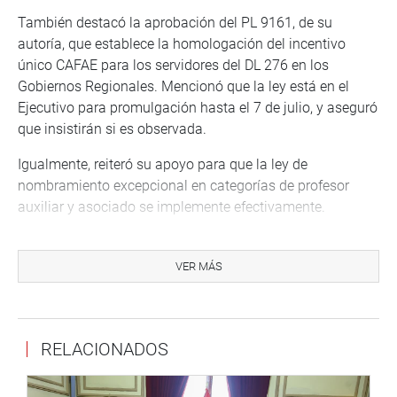
También destacó la aprobación del PL 9161, de su
autoría, que establece la homologación del incentivo
único CAFAE para los servidores del DL 276 en los
Gobiernos Regionales. Mencionó que la ley está en el
Ejecutivo para promulgación hasta el 7 de julio, y aseguró
que insistirán si es observada.
Igualmente, reiteró su apoyo para que la ley de
nombramiento excepcional en categorías de profesor
auxiliar y asociado se implemente efectivamente.
Quiroz Barboza enfatizó su convicción de que el Estado
peruano debe valorar a quienes dedican su vida al
VER MÁS
servicio público, mereciendo un trato justo, remuneración
digna y condiciones laborales adecuadas. Concluyó
reafirmando su compromiso con la justicia e igualdad, e
RELACIONADOS
invitando a trabajar juntos por los cambios que el #Perú
necesita.