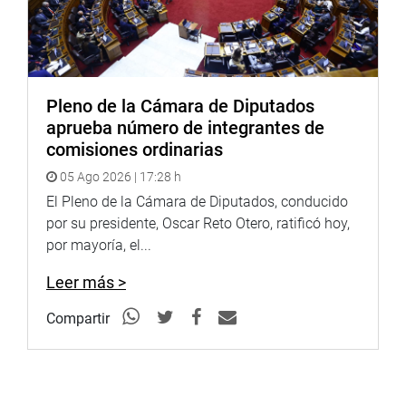
Pleno de la Cámara de Diputados
aprueba número de integrantes de
comisiones ordinarias
05 Ago 2026 | 17:28 h
El Pleno de la Cámara de Diputados, conducido
por su presidente, Oscar Reto Otero, ratificó hoy,
por mayoría, el...
Leer más >
Durante la cita, el parlamentario expuso el tema,
Compartir
“Equidad para los CAS: Defensa de los derechos de los
CAS en el Congreso”, socializando el Proyecto de Ley
9841, de su autoría.