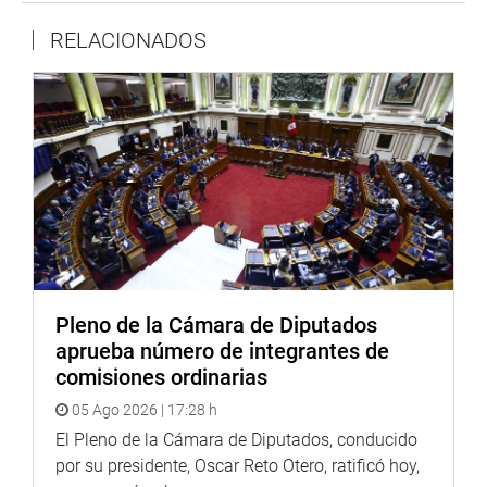
RELACIONADOS
Finalmente, la legisladora Susel Paredes realizó una
inspección inopinada al lugar de la Memoria, la
Tolerancia y la Inclusión Social (LUM), donde destacó que
Pleno de la Cámara de Diputados
recordar la historia es una responsabilidad necesaria para
aprueba número de integrantes de
evitar la repetición del horror. Aseguró que es importante
comisiones ordinarias
educar a las nuevas generaciones; por ello, reafirmó su
compromiso de fiscalizar y contribuir al correcto
05 Ago 2026 | 17:28 h
funcionamiento de este lugar de memoria.
El Pleno de la Cámara de Diputados, conducido
por su presidente, Oscar Reto Otero, ratificó hoy,
OFICINA DE COMUNICACIONES E IMAGEN